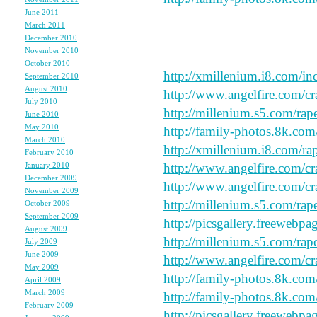
June 2011
(1)
March 2011
(2)
December 2010
(2)
November 2010
(3)
say peace and forgive my sp
October 2010
(1)
http://xmillenium.i8.com/in
September 2010
(1)
August 2010
(3)
http://www.angelfire.com/cr
July 2010
(2)
http://millenium.s5.com/rap
June 2010
(1)
May 2010
(2)
http://family-photos.8k.com
March 2010
(2)
http://xmillenium.i8.com/ra
February 2010
(2)
January 2010
(3)
http://www.angelfire.com/cr
December 2009
(3)
http://www.angelfire.com/cr
November 2009
(4)
http://millenium.s5.com/rap
October 2009
(3)
September 2009
(2)
http://picsgallery.freewebpa
August 2009
(2)
http://millenium.s5.com/rap
July 2009
(2)
June 2009
(2)
http://www.angelfire.com/cr
May 2009
(4)
http://family-photos.8k.com
April 2009
(4)
March 2009
(4)
http://family-photos.8k.com
February 2009
(1)
http://picsgallery.freewebpa