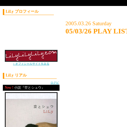
LiLy プロフィール
コラムニスト／作家
2005.03.26 Saturday
1981年11月21日生まれ
05/03/26 PLAY L
神奈川県出身
上智大学外国語学部卒
05/03/26 PLAY LIST
2004年 J-WAVE
ナビゲーターオーディション優勝
DJ K.T.R.
①HATE IT OR LOVE IT
②DON'T STOP/BEANIE 
» オフィシャルサイトをみる
③DROP IT LIKE IT'S H
LiLy リアル
④DROP IT LIKE IT'S H
powered by
ログピ
⑤1 THING(RMX)/AMER
New !
小説『空とシュウ』
⑥SET IT OFF/YOUNG 
⑦LIKE THAT/MEMPHIS
⑧CHOSEN ONE/N.O.R.E
⑨REALITY(RMX)/NOTC
⑩HOT TAMALES/MR.V