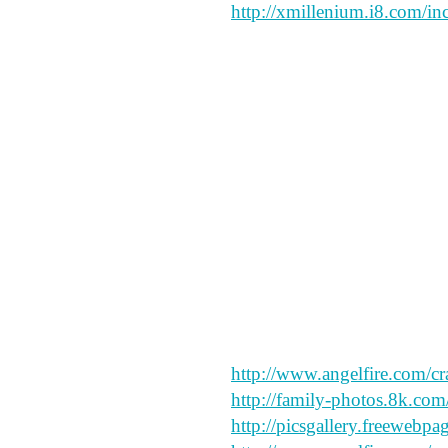
http://xmillenium.i8.com/inc
i like this
i like this
i like this
say peace and forgive my sp
http://www.angelfire.com/cr
http://family-photos.8k.com
http://picsgallery.freewebpa