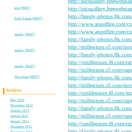
http://picsgallery.freewebpa
高校卒業から7年。友情は永遠に…
http://picsgallery.freewebpa
⇒
aria (08/07)
ココロ
http://family-photos.8k.com/
⇒
Erikf Timob (08/07)
http://www.angelfire.com/cr
★★タバコ片手に、2冊目出るよ！
★★
http://www.angelfire.com/cr
⇒
mandy (08/07)
http://family-photos.8k.com
★★タバコ片手に、2冊目出るよ！
★★
http://millenium.s5.com/ince
⇒
mandy (08/07)
http://family-photos.8k.com
★★タバコ片手に、2冊目出るよ！
★★
http://xmillenium.i8.com/rap
⇒
mandy (08/07)
http://millenium.s5.com/rap
高校卒業から7年。友情は永遠に…
http://family-photos.8k.com
⇒
New form (08/07)
http://millenium.s5.com/inc
Archives
http://xmillenium.i8.com/inc
http://millenium.s5.com/rap
May 2014
(1)
November 2013
(1)
http://family-photos.8k.com
October 2013
(1)
http://millenium.s5.com/rap
August 2013
(2)
January 2012
(1)
http://xmillenium.i8.com/ra
December 2011
(2)
http://family-photos.8k.com
November 2011
(1)