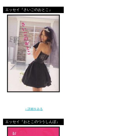
エッセイ『さいごのおとこ』
yoo hop great
shila olsa
i like this site
great site
「ねぇ、結婚ってなに？」10年前に恋をし
た”さいしょのおとこ”はとっくに消えた。20
代後半に突入した私たちの、ガールズトー
ク。（講談社）
» 詳細をみる
me asians friends
エッセイ『おとこのつうしんぼ』