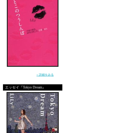
yooooy
my title here
ops sorry
”死んじゃいそうな寂しさ”から女を救えるの
は、男だけ。（講談社）
» 詳細をみる
ooops sorry
エッセイ『Tokyo Dream』
great site
great site