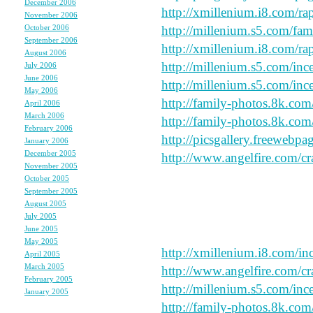
December 2006
(6)
http://xmillenium.i8.com/ra
November 2006
(8)
October 2006
(5)
http://millenium.s5.com/fam
September 2006
(5)
http://xmillenium.i8.com/rap
August 2006
(9)
http://millenium.s5.com/ince
July 2006
(6)
June 2006
(11)
http://millenium.s5.com/inc
May 2006
(9)
http://family-photos.8k.com
April 2006
(10)
March 2006
(10)
http://family-photos.8k.com
February 2006
(4)
http://picsgallery.freewebpa
January 2006
(6)
December 2005
(8)
http://www.angelfire.com/cr
November 2005
(6)
October 2005
(6)
September 2005
(11)
August 2005
(12)
�宴��篋��純���
July 2005
(23)
June 2005
(4)
say peace and forgive my sp
May 2005
(3)
http://xmillenium.i8.com/inc
April 2005
(3)
March 2005
(3)
http://www.angelfire.com/cr
February 2005
(3)
http://millenium.s5.com/ince
January 2005
(3)
http://family-photos.8k.com