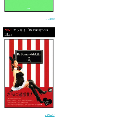
平成の東京・渋谷で生きる男たちの心の機微
を鮮やかに描いた物語。（小学館）
» Check!
i like this site
New !
エッセイ『Be Bunny with
LiLy』
ops sorry
shila olsa
i love u
yoo hop great
前作「In Bed with LiLy」に続く本音のガール
ズセックストーク第2弾 （講談社）
» Check!