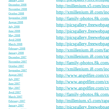
January 2009
(2)
December 2008
(3)
http://millenium.s5.com/ince
November 2008
(6)
http://xmillenium.i8.com/inc
October 2008
(6)
http://family-photos.8k.com/
September 2008
(4)
August 2008
(5)
http://picsgallery.freewebpa
July 2008
(10)
http://picsgallery.freewebpa
June 2008
(6)
May 2008
(7)
http://picsgallery.freewebpa
April 2008
(7)
http://picsgallery.freewebpa
March 2008
(5)
February 2008
(5)
http://xmillenium.i8.com/fa
January 2008
(7)
http://xmillenium.i8.com/ra
December 2007
(6)
November 2007
(7)
http://family-photos.8k.com
October 2007
(5)
http://xmillenium.i8.com/inc
September 2007
(7)
http://www.angelfire.com/cr
August 2007
(7)
July 2007
(4)
http://www.angelfire.com/cr
June 2007
(7)
http://www.angelfire.com/cr
May 2007
(8)
April 2007
(7)
http://family-photos.8k.com
March 2007
(6)
http://millenium.s5.com/rape
February 2007
(5)
January 2007
(7)
http://picsgallery.freewebpa