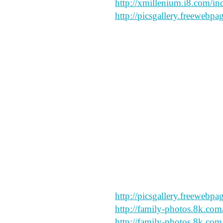
http://xmillenium.i8.com/inc
http://picsgallery.freewebpa
great site
i like this
hello my friend
say peace and forgive my sp
http://picsgallery.freewebpa
http://family-photos.8k.com
http://family-photos.8k.com