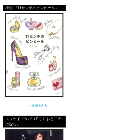
ooops sorry
小説 『11センチのピンヒール』
yooooy
i like this site
goforo
～クールじゃなきゃ、嫌。だから私は、嘘を
つく～（小学館）
» 詳細をみる
yooooy
エッセイ『タバコ片手におとこの
はなし』
great site