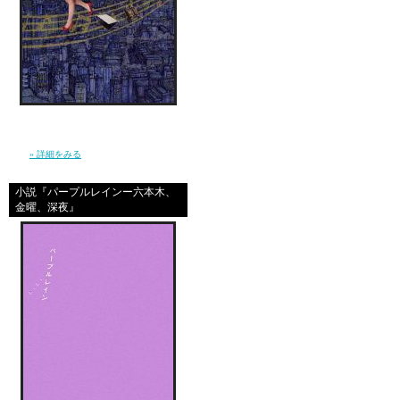
great site
信じ続けているだけで夢が叶うほど、現実は
やさしくなんかない。 私は”夢見る現実主義
who is
者”となり、東京で、旅を続けた。（幻冬
舎）
» 詳細をみる
小説『パープルレインー六本木、
金曜、深夜』
great site
shila olsa
yooooy