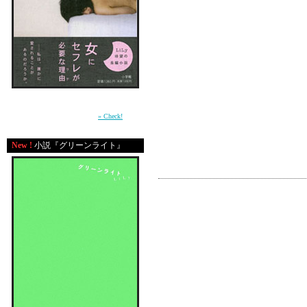
⑪COCA COLA SHAPE(R
⑫IT'S LIKE THAT/MAR
⑬INTOXICATED/ODB
⑭DON'T WORRY/THE 
●BABY MAMA / FANTAS
周囲との軋轢の中で自分の感情を持て余す少
女が、もがきながら女に成長していく過程を
描いた青春小説。（小学館）
» Check!
New !
小説『グリーンライト』
コメント
my title here
great site
great site