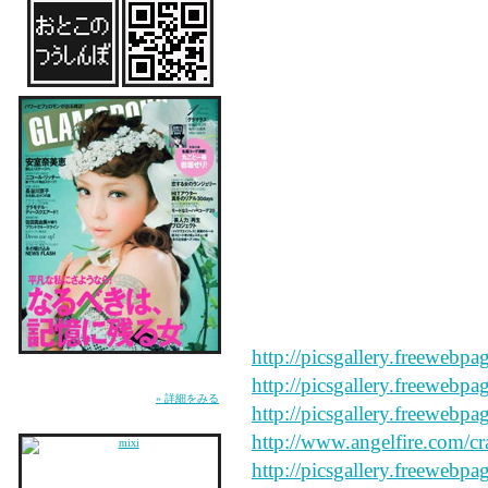
ops
i like this site
who is
say peace and forgive my sp
http://picsgallery.freewebpa
雑誌『GLAMOROUS』にてMUSICページ連
http://picsgallery.freewebpa
載中。WEB『GLA.TV』にて恋愛コラム「お
とこのつうしんぼ」連載中。
» 詳細をみる
http://picsgallery.freewebpa
http://www.angelfire.com/cr
http://picsgallery.freewebpa