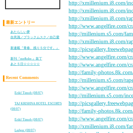
http://xmillenium.i8.com/in
http://xmillenium.i8.com/inc
Check LiLy on Mixi !!
http://xmillenium.i8.com/ra
最新エントリー
http://www.angelfire.com/cr
あたらしい夢
(05/28)
http://millenium.s5.com/fam
自意識／ブラックムスク／自己愛
http://xmillenium.i8.com/ra
(11/05)
新連載『青春、残り５分です。』
http://picsgallery.freewebpa
(10/25)
http://www.angelfire.com/cr
新刊『me&she.』装丁
(08/08)
http://www.angelfire.com/cr
あと５日☆☆☆☆☆
(08/05)
http://family-photos.8k.com
Recent Comments
http://millenium.s5.com/rape
http://www.angelfire.com/cr
ココロ
⇒
Erikf Timob (08/07)
http://millenium.s5.com/ince
ココロ
http://picsgallery.freewebpa
⇒
TAJ KRISHNA HOTEL ESCORTS
(08/07)
http://family-photos.8k.com
ココロ
http://www.angelfire.com/cr
⇒
Erikf Timob (08/07)
高校卒業から7年。友情は永遠に…
http://xmillenium.i8.com/fa
⇒
Ledger (08/07)