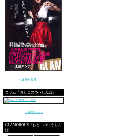
yooooy
geriomp
great site
講談社 GLAMOROUS BOOKS（単行本）よ
り発売中！
» 詳細をみる
コラム『おとこのつうしんぼ』
Good
～平成の東京、20代の男と女、恋愛とセック
ス～（講談社）
» 詳細をみる
hello my friend
GLAMOROUS『おとこのつうしん
ぼ』