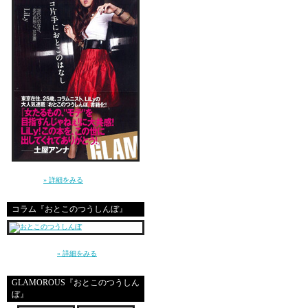
自己実現のためだけの仕
それはとても重要な意味
素敵な仕事かもしれない
まだ２４歳か。
これからどんな仕事が待
ドキドキするよ。
講談社 GLAMOROUS BOOKS（単行本）よ
り発売中！
» 詳細をみる
もうどれくらい、”休み”
コラム『おとこのつうしんぼ』
～平成の東京、20代の男と女、恋愛とセック
ス～（講談社）
» 詳細をみる
今月は、毎月の連載コラ
GLAMOROUS『おとこのつうしん
ぼ』
○HMV、TOWERREC