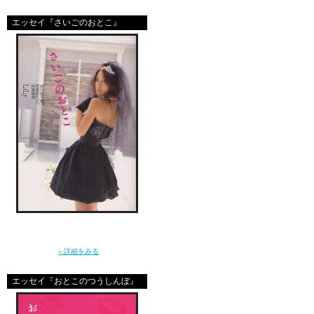
あれから沢山たくさん恋
恋した数よりちょっぴり
エッセイ『さいごのおとこ』
きっと、生まれたときか
「どこにあるんだろう」
お風呂の中で、ふと気が
「ここにあった」 って
「ねぇ、結婚ってなに？」10年前に恋をし
た”さいしょのおとこ”はとっくに消えた。20
代後半に突入した私たちの、ガールズトー
ク。（講談社）
» 詳細をみる
Charaは、今とても幸せ
きっと、とても幸せね。
エッセイ『おとこのつうしんぼ』