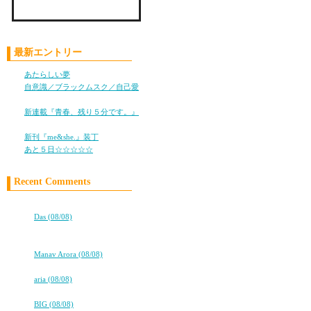
Check LiLy on Mixi !!
コスメのウェブサイトも
最新エントリー
年内には発売開始するで
ラストスパートかけます
あたらしい夢
(05/28)
自意識／ブラックムスク／自己愛
(11/05)
新連載『青春、残り５分です。』
(10/25)
コスメの事業に関わって
新刊『me&she.』装丁
(08/08)
まさかこんなに大変だと
あと５日☆☆☆☆☆
(08/05)
発売日のこと想像して、
今すっごいドキドキして
Recent Comments
高校卒業から7年。友情は永遠に…
手をかければかけた分、
⇒
Das (08/08)
★★タバコ片手に、2冊目出るよ！
仕事も友情も恋愛も、そ
★★
⇒
Manav Arora (08/08)
高校卒業から7年。友情は永遠に…
あ、子育ても、同じか
⇒
aria (08/08)
高校卒業から7年。友情は永遠に…
⇒
BIG (08/08)