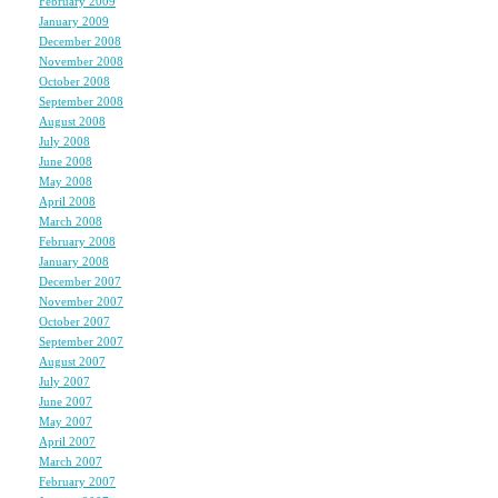
February 2009
(1)
January 2009
(2)
December 2008
(3)
仕事でこんなになった
November 2008
(6)
October 2008
(6)
September 2008
(4)
本当に、いろんな人が
August 2008
(5)
July 2008
(10)
June 2008
(6)
他人に対してすごく腹
May 2008
(7)
その後で深い自己嫌悪
April 2008
(7)
March 2008
(5)
怒ったことに対してと
February 2008
(5)
「私がいけないのかな
January 2008
(7)
December 2007
(6)
っていう気持ちになる
November 2007
(7)
October 2007
(5)
人と人。
September 2007
(7)
August 2007
(7)
難しいね。
July 2007
(4)
力を合わせることで、
June 2007
(7)
May 2007
(8)
仕事ができる。
April 2007
(7)
だからこそ、人と人が
March 2007
(6)
February 2007
(5)
「思いやり合う」って