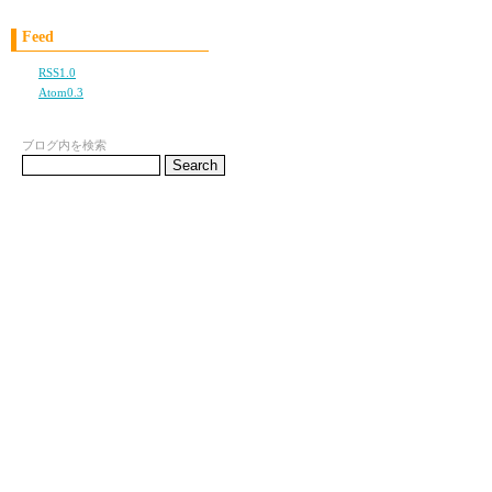
時間は有限だから、
Feed
ポジティブになれる時
RSS1.0
Atom0.3
怒って、落ちて、沈ん
ブログ内を検索
疲れたからだにフレン
頬っぺたの奥がキュン
心の中の怒りをすーっ
PS
★スキンケアコスメの