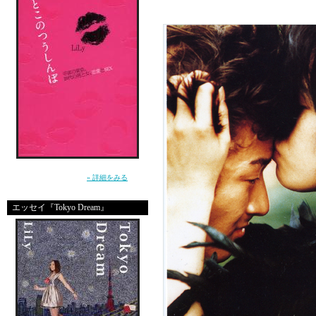
”死んじゃいそうな寂しさ”から女を救えるの
は、男だけ。（講談社）
» 詳細をみる
エッセイ『Tokyo Dream』