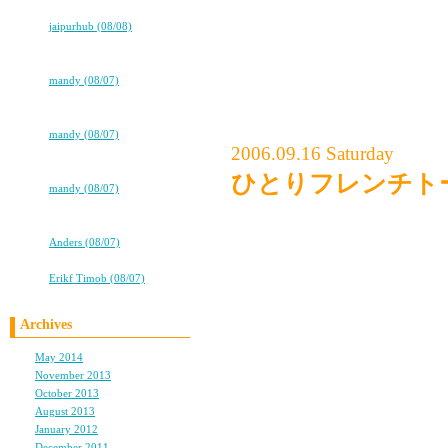
明日、発売☆今日、発狂ｗ
大切なものって、なんだ
⇒
jaipurhub (08/08)
★★タバコ片手に、2冊目出るよ！
★★
⇒
mandy (08/07)
★★タバコ片手に、2冊目出るよ！
★★
⇒
mandy (08/07)
2006.09.16 Saturday
★★タバコ片手に、2冊目出るよ！
★★
ひとりフレンチト
⇒
mandy (08/07)
★★タバコ片手に、2冊目出るよ！
新居の隣のビルの１階に
★★
ロイヤルアイスミルクテ
⇒
Anders (08/07)
ココロ
⇒
Erikf Timob (08/07)
今日は土曜日。
Archives
私がディレクターを勤
May 2014
(1)
新しいスキンケアコス
November 2013
(1)
October 2013
(1)
ラジオまでの間の2時間
August 2013
(2)
January 2012
(1)
December 2011
(2)