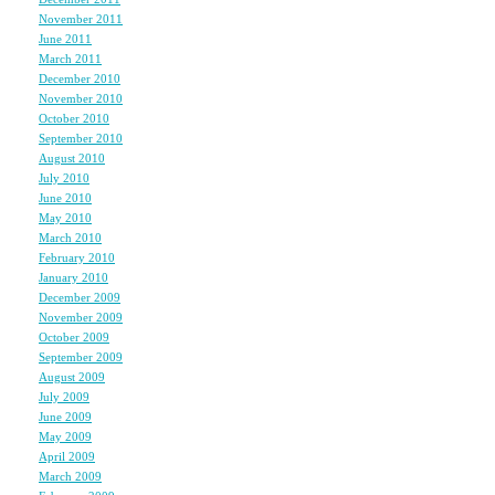
でも、日記を書いてい
November 2011
(1)
June 2011
(1)
昨日は、すごく久しぶ
March 2011
(2)
December 2010
(2)
怒るって、すごい感情
November 2010
(3)
ほんと、燃え上がる炎
October 2010
(1)
September 2010
(1)
August 2010
(3)
荒波を立てて仕事に影響
July 2010
(2)
June 2010
(1)
ここは私が大人になな
May 2010
(2)
ずっと我慢してたんだ
March 2010
(2)
February 2010
(2)
もう堪えられないとこ
January 2010
(3)
疲れと怒りと悲しみか
December 2009
(3)
November 2009
(4)
October 2009
(3)
影で悪口言っても意味
September 2009
(2)
相手に直接言うことに
August 2009
(2)
July 2009
(2)
June 2009
(2)
怒りながら話している
May 2009
(4)
April 2009
(4)
涙がだーだーこぼれて
March 2009
(4)
声が震えた。