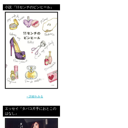
「良かったですよ」って
小説 『11センチのピンヒール』
嬉しくって嬉しくって顔
恋みたい。
１つ１つの仕事が。
泣かされても、ぼろぼろ
仕事をすること、きっと
仕事をするって生きるこ
どんな形ででも、人の役
～クールじゃなきゃ、嫌。だから私は、嘘を
それを実現することで、
つく～（小学館）
» 詳細をみる
エッセイ『タバコ片手におとこの
家族のために家事をする
はなし』
子供を一生懸命育てるマ
毎日毎日仕事をしている