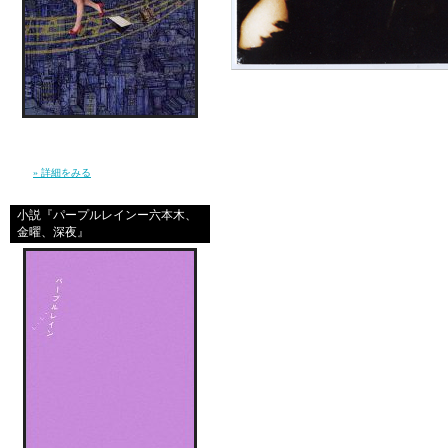
信じ続けているだけで夢が叶うほど、現実は
やさしくなんかない。 私は”夢見る現実主義
者”となり、東京で、旅を続けた。（幻冬
舎）
» 詳細をみる
小説『パープルレインー六本木、
金曜、深夜』