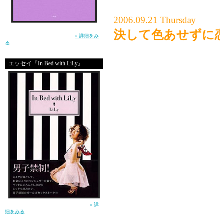
2006.09.21 Thursday
生きるって泣ける。この小説を読んで、そう
決して色あせずに
思ったー土屋アンナ（小学館）
» 詳細をみ
る
仕事に。
エッセイ『In Bed with LiLy』
だってこんなに胸がドキ
「あなたにこの仕事を頼
って言われると物凄く胸
いざ取り掛かる前には、
「期待に応えられるかな
褒められたくて、
自分の仕事をほかの人に
頑張っちゃう。
ガールズセックストーク！（講談社）
» 詳
細をみる