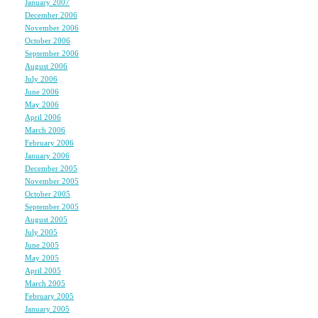
January 2007
(7)
December 2006
(6)
November 2006
(8)
改めてそう思った。
October 2006
(5)
September 2006
(5)
どんなときも、プライ
August 2006
(9)
July 2006
(6)
人を思いやる気持ちだ
June 2006
(11)
謙虚な姿勢、感謝の心
May 2006
(9)
April 2006
(10)
地位とか立場とか、そ
March 2006
(10)
人と人で、お互いが気
February 2006
(4)
January 2006
(6)
仕事が出来る環境を作
December 2005
(8)
November 2005
(6)
October 2005
(6)
September 2005
(11)
すごく嫌な気持ちにな
August 2005
(12)
反面教師でいいことを
July 2005
(23)
June 2005
(4)
May 2005
(3)
April 2005
(3)
March 2005
(3)
私には、ﾈｶﾞﾃｨﾌﾞな
February 2005
(3)
他にすべきことがある
January 2005
(3)