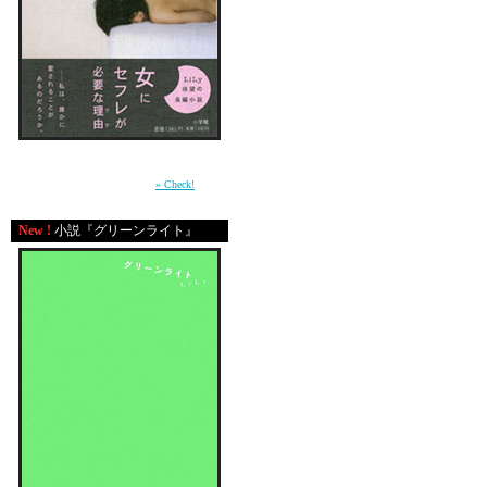
届けるわぁ いつか
周囲との軋轢の中で自分の感情を持て余す少
女が、もがきながら女に成長していく過程を
描いた青春小説。（小学館）
» Check!
New !
小説『グリーンライト』
大好きな曲を口ずさみな
浅野忠信＆Charaカップ
ライトグリーンのシャワ
その中に写るピンクのお
恋人用のイエローのスポ