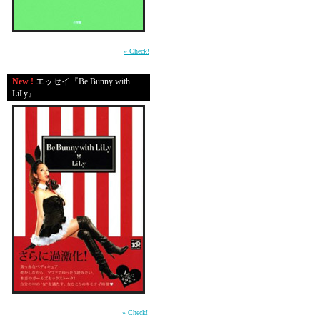
あたし用のピンクのスポ
掃除用のグリーンのスポ
平成の東京・渋谷で生きる男たちの心の機微
恋人のおもちゃの水鉄砲
を鮮やかに描いた物語。（小学館）
» Check!
あたしのおもちゃのしゃ
恋人が脱ぎっぱなしにし
New !
エッセイ『Be Bunny with
LiLy』
あたしが脱ぎっぱなしに
いっぱいになった赤いラ
びしょびしょに濡れちゃ
お湯に漬かってタバコを
ぼんやり眺めるバスルー
画像は、15歳のとき、
恋焦がれる様に憧れていた
前作「In Bed with LiLy」に続く本音のガール
ズセックストーク第2弾 （講談社）
» Check!