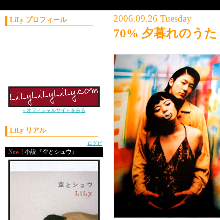
2006.09.26 Tuesday
LiLy プロフィール
70% 夕暮れのう
コラムニスト／作家
1981年11月21日生まれ
神奈川県出身
上智大学外国語学部卒
2004年 J-WAVE
ナビゲーターオーディション優勝
» オフィシャルサイトをみる
LiLy リアル
powered by
ログピ
New !
小説『空とシュウ』