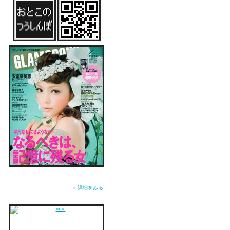
○「FRaU」「LUIRE」「
○ 「FLYINGPOST
のライター
〆切、〆切、〆切の連続
さすがにしんどくて、泣
でも、最近、毎日、「生
そして、来週は待ちに待
海外で、お母さんと２人
ぼけーーーーーっとして
雑誌『GLAMOROUS』にてMUSICページ連
載中。WEB『GLA.TV』にて恋愛コラム「お
とこのつうしんぼ」連載中。
» 詳細をみる
残りの〆切は、あと５本
やっと一息ついたかな☆