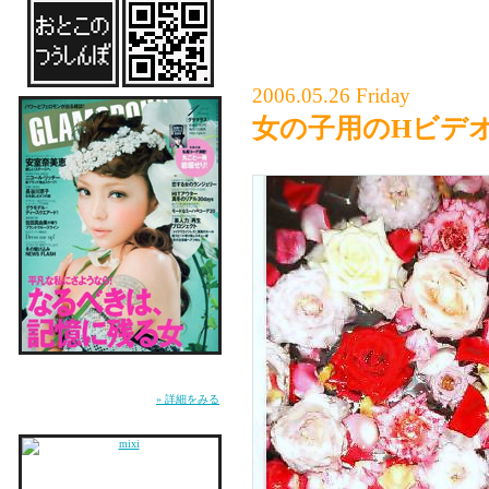
（今朝のお話です。ｗ）
2006.05.26 Friday
女の子用のHビデ
雑誌『GLAMOROUS』にてMUSICページ連
載中。WEB『GLA.TV』にて恋愛コラム「お
とこのつうしんぼ」連載中。
» 詳細をみる