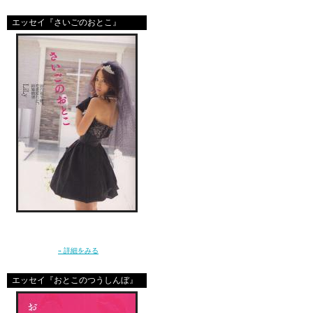
お前はアホか？
エッセイ『さいごのおとこ』
死にたいと一瞬思った自
「ねぇ、結婚ってなに？」10年前に恋をし
た”さいしょのおとこ”はとっくに消えた。20
代後半に突入した私たちの、ガールズトー
ク。（講談社）
» 詳細をみる
エッセイ『おとこのつうしんぼ』