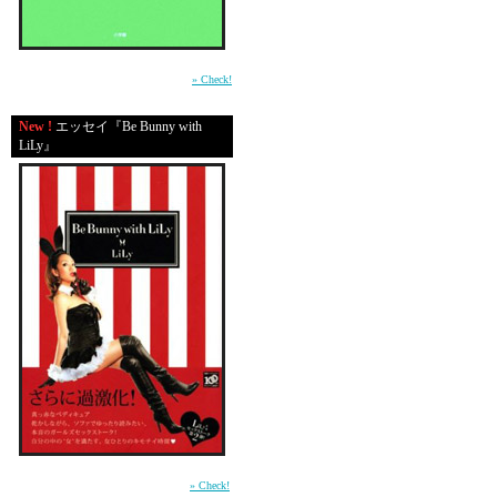
平成の東京・渋谷で生きる男たちの心の機微
を鮮やかに描いた物語。（小学館）
» Check!
New !
エッセイ『Be Bunny with
LiLy』
「ふざけんな！
まだ男とキスも
前作「In Bed with LiLy」に続く本音のガール
ズセックストーク第2弾 （講談社）
» Check!