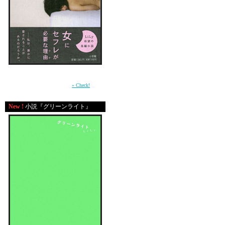
「もう、死んじゃ
と叫んだ日のことを。
周囲との軋轢の中で自分の感情を持て余す少
（さすが9歳。二階から
女が、もがきながら女に成長していく過程を
描いた青春小説。（小学館）
» Check!
あたしは頭がかち割れる
New !
小説『グリーンライト』
大泣きをしていた。泣き
ひっくひっく
呼吸がおかしくて苦しく
あたしはそんとき家の廊
で、その時、フト、我に