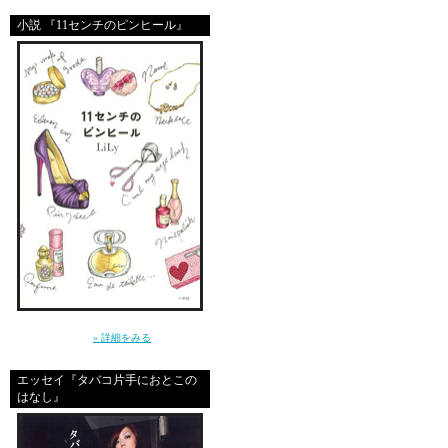
小説 『11センチのピンヒール』
FRIDAY NIGHTだね！
①今日はガールズとクラ
②家で寝てるダーリン（
③それか昨日結局書けな
迷ってます。。。。。
夜9時くらいにどうする
直前にならないとどうし
優柔不断～！！
～クールじゃなきゃ、嫌。だから私は、嘘を
約束しちゃってから、直
つく～（小学館）
» 詳細をみる
「じゃ、その位の時間に
エッセイ『タバコ片手におとこの
が、合
はなし』
☆☆☆みんな素敵な週末