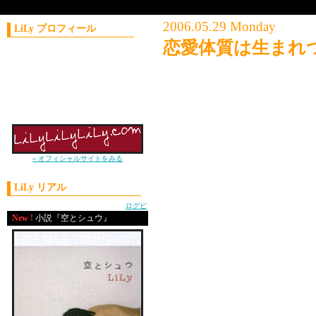
2006.05.29 Monday
LiLy プロフィール
恋愛体質は生まれ
コラムニスト／作家
1981年11月21日生まれ
新しいｺﾗﾑの企画書の案
神奈川県出身
また朝がきやがった。
上智大学外国語学部卒
2004年 J-WAVE
ナビゲーターオーディション優勝
ダーリンを仕事に送り出
いってらっしゃいのキス
» オフィシャルサイトをみる
思い出した。
LiLy リアル
powered by
ログピ
New !
小説『空とシュウ』
9 歳の時。
お母さんと大喧嘩して、
なんかもう色々あって、