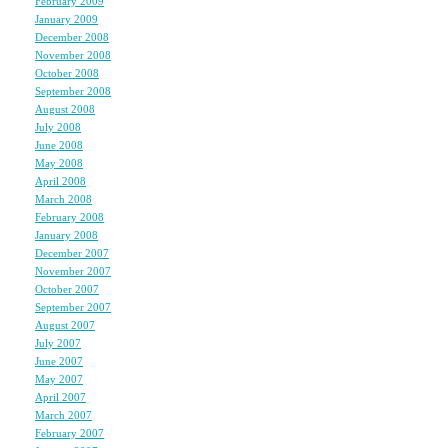
February 2009
(1)
January 2009
(2)
そこに愛の表現は見当た
December 2008
(3)
November 2008
(6)
そこを追求しながら、
October 2008
(6)
September 2008
(4)
女の子用のHビデオをプ
August 2008
(5)
そしたら男優にはオダギ
July 2008
(10)
June 2008
(6)
May 2008
(7)
そしたらガールズ購入よ
April 2008
(7)
March 2008
(5)
February 2008
(5)
・・・というのは冗談だ
January 2008
(7)
December 2007
(6)
ま、依頼がきたらやるけ
November 2007
(7)
もしくは自分から企画書
October 2007
(5)
September 2007
(7)
August 2007
(7)
本日はグラマラスの校了
July 2007
(4)
帰りのタクシーの中で、
June 2007
(7)
May 2007
(8)
タクシー運転手おじさん
April 2007
(7)
人生について熱くトーク
March 2007
(6)
February 2007
(5)
（いつもは即効イアフォン