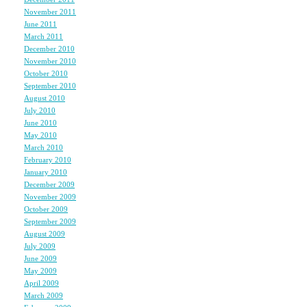
コンドームをつける、とい
November 2011
(1)
つける時にお互い超笑顔
June 2011
(1)
あまりﾘｱﾙじゃないと・
March 2011
(2)
December 2010
(2)
November 2010
(3)
October 2010
(1)
September 2010
(1)
ANDREW BLAKEのA
August 2010
(3)
て、予告しか見たことな
July 2010
(2)
June 2010
(1)
でも１０秒だけで物凄く
May 2010
(2)
全部観て見たいけど、
March 2010
(2)
February 2010
(2)
DVDネットで買うのは
January 2010
(3)
どれだけスケベだよ？
December 2009
(3)
って感じじゃん？
November 2009
(4)
October 2009
(3)
September 2009
(2)
August 2009
(2)
July 2009
(2)
セックスって「愛」と「
June 2009
(2)
愛を体で表現すればする
May 2009
(4)
April 2009
(4)
エロスは減るし、
March 2009
(4)
エロスを追及すれば、