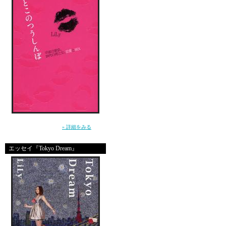
”死んじゃいそうな寂しさ”から女を救えるの
は、男だけ。（講談社）
» 詳細をみる
その時のこと、鮮明に覚
その時涙でぼやけた視界
エッセイ『Tokyo Dream』
壁にかかったカレンダー
生理が来る前からあたし
恋愛体質だったんだね。