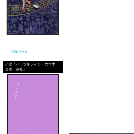
あたしは早く女になりた
だってそしたら男に抱い
信じ続けているだけで夢が叶うほど、現実は
やさしくなんかない。 私は”夢見る現実主義
者”となり、東京で、旅を続けた。（幻冬
親に抱いてもらえるほど
舎）
» 詳細をみる
男に抱いてもらえるほど
小説『パープルレインー六本木、
あたしにとっては一番寂
金曜、深夜』