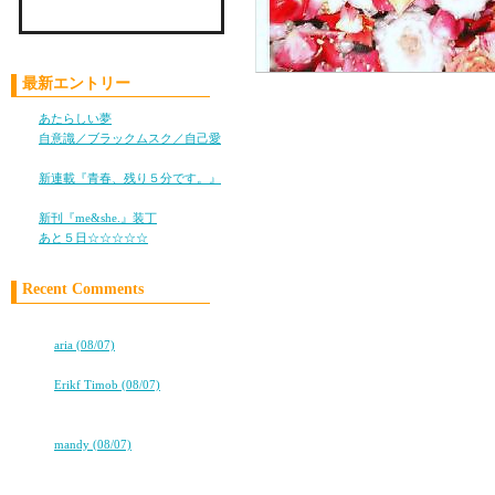
Check LiLy on Mixi !!
最新エントリー
女にとってのSEXと男に
あたらしい夢
(05/28)
ｲｺｰﾙであってｲｺｰﾙでな
自意識／ブラックムスク／自己愛
(11/05)
新連載『青春、残り５分です。』
もちろん男×女のSEXだ
(10/25)
１つの行為なんだけど、
新刊『me&she.』装丁
(08/08)
あと５日☆☆☆☆☆
(08/05)
捕え方は本当に様々だか
Recent Comments
そういえば、昨日朝４時
高校卒業から7年。友情は永遠に…
街中に響き渡る声で、S
⇒
aria (08/07)
ココロ
⇒
Erikf Timob (08/07)
やるな～！！！（笑）
★★タバコ片手に、2冊目出るよ！
★★
⇒
mandy (08/07)
あ。Hビデオの感想はね
★★タバコ片手に、2冊目出るよ！
本格的にSEXしてたか
★★