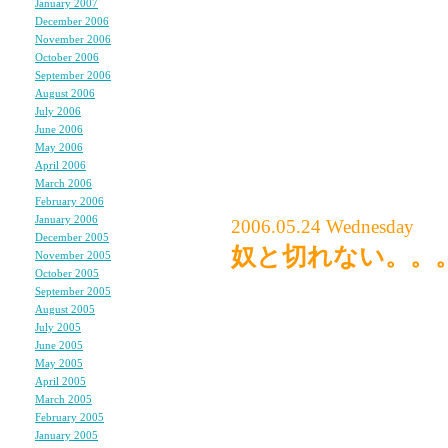
January 2007
(7)
December 2006
(6)
November 2006
(8)
今から小説書くよ！
October 2006
(5)
September 2006
(5)
HONEYGIRL今月号発
August 2006
(9)
July 2006
(6)
スタイリストのアシスタン
June 2006
(11)
グラマラスのスタイリス
May 2006
(9)
April 2006
(10)
March 2006
(10)
February 2006
(4)
January 2006
(6)
2006.05.24 Wednesday
December 2005
(8)
奴と切れない。。
November 2005
(6)
October 2005
(6)
奴と出会ったのは16歳の
September 2005
(11)
August 2005
(12)
不良っぽさに憧れていた
July 2005
(23)
あの独特の“悪”な雰囲
June 2005
(4)
May 2005
(3)
April 2005
(3)
24歳になったあたしが
March 2005
(3)
February 2005
(3)
8年という長い年月の間
January 2005
(3)
あたし自身も周りの環境