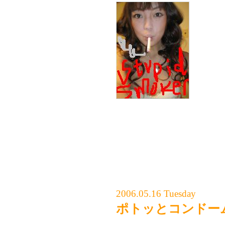
やめら
依存っ
16ン
↑それ
←この
(3年前の写真だけど・・・
2006.05.16 Tuesday
ポトッとコンドー