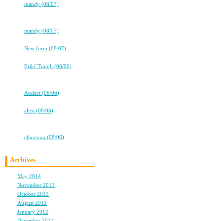
⇒
mandy (08/07)
★★タバコ片手に、2冊目出るよ！
男用のHビデオを観ると
★★
いつも男優のぶさいくさ
⇒
mandy (08/07)
高校卒業から7年。友情は永遠に…
駄目なんだよね。消しち
⇒
New form (08/07)
女優はすっごく可愛いの
ココロ
⇒
Erikf Timob (08/06)
あと演出とかストーリー
★★タバコ片手に、2冊目出るよ！
全然セクシーじゃない！
★★
⇒
Anders (08/06)
高校卒業から7年。友情は永遠に…
⇒
alice (08/06)
だから今回は、女の子用
★★タバコ片手に、2冊目出るよ！
★★
期待したんだけど、
⇒
etherscan (08/06)
男優のルックスがいまい
女優は夏目ナナ？超かわ
Archives
May 2014
(1)
ストーリーも、
November 2013
(1)
October 2013
(1)
いかにも「女はこういう
August 2013
(2)
しかも、「ん～そうでも
January 2012
(1)
December 2011
(2)