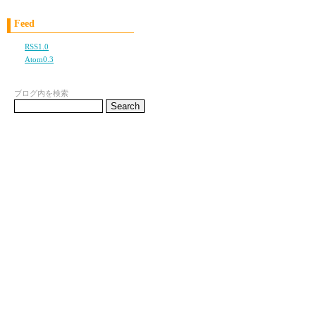
時の流れに逆らえず変化
Feed
あたしは未だにこの関係
RSS1.0
Atom0.3
この関係があたしにもた
それは、食欲を失い、体
ブログ内を検索
肌も荒れたあたしの姿を
死を導きかねないレベル
奴は不良なんかじゃなか
一人の女をじわじわと、
「また？もうやめるって
喫茶店で、女友達が声を
この関係から抜け出すこ
友達も、親までもが容赦
あたしもあたしを責める
だけど、追いつめられた
あたしを愛してくれる人