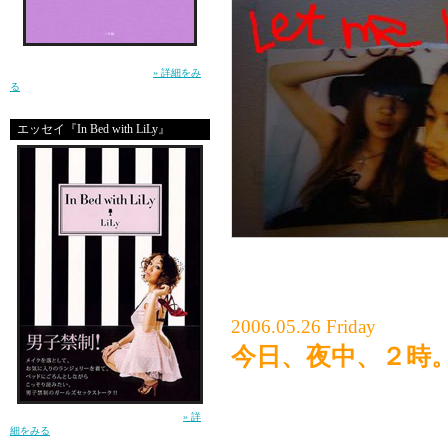
生きるって泣ける。この小説を読んで、そう
思ったー土屋アンナ（小学館）
» 詳細をみ
る
エッセイ『In Bed with LiLy』
2006.05.26 Friday
今日、夜中、２時
12チャンネルつけてね☆
流派ーRで、
ガールズセックストーク！（講談社）
» 詳
細をみる
私の沖縄レポート放送し