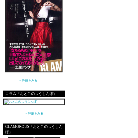
あたしは日曜日、ダビン
しかし、起きたら夜だっ
今週ものみこまれる危険
朝から光を浴びて、思い
夜、ぐっすり眠る。
というあたりまえのよう
全然出来ない自分が、本
講談社 GLAMOROUS BOOKS（単行本）よ
り発売中！
» 詳細をみる
夜中から女友達と電話し
コラム『おとこのつうしんぼ』
寝てるダーリンを起こさ
家の近所を部屋着で徘徊
～平成の東京、20代の男と女、恋愛とセック
ス～（講談社）
» 詳細をみる
朝の4時に路地裏にいる
「ミャー!!!」とか言っ
GLAMOROUS『おとこのつうしん
ぼ』