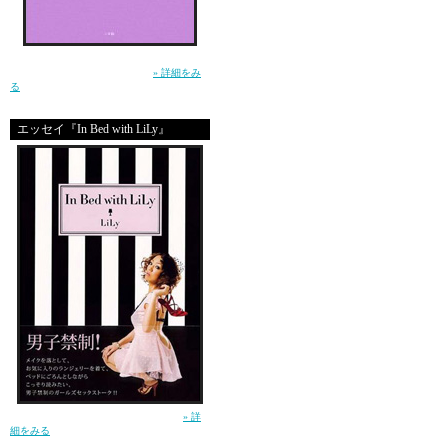
生きるって泣ける。この小説を読んで、そう
思ったー土屋アンナ（小学館）
» 詳細をみ
る
エッセイ『In Bed with LiLy』
ガールズセックストーク！（講談社）
» 詳
細をみる