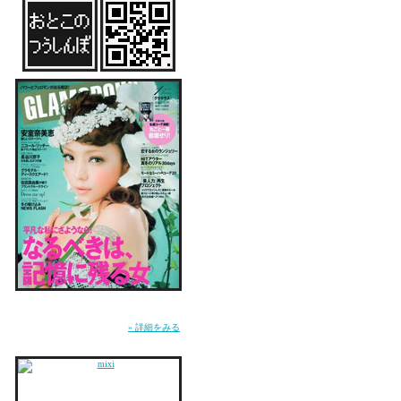
雑誌『GLAMOROUS』にてMUSICページ連
載中。WEB『GLA.TV』にて恋愛コラム「お
とこのつうしんぼ」連載中。
» 詳細をみる