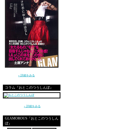
講談社 GLAMOROUS BOOKS（単行本）よ
り発売中！
» 詳細をみる
コラム『おとこのつうしんぼ』
～平成の東京、20代の男と女、恋愛とセック
ス～（講談社）
» 詳細をみる
GLAMOROUS『おとこのつうしん
ぼ』