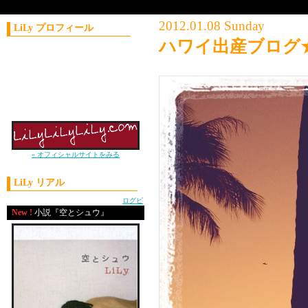
2012.01.08 Sunday
LiLy プロフィール
ハワイ出産ブログ
コラムニスト／作家
1981年11月21日生まれ
神奈川県出身
上智大学外国語学部卒
2004年 J-WAVE
ナビゲーターオーディション優勝
» オフィシャルサイトをみる
LiLy リアル
powered by
ログピ
New !
小説『空とシュウ』