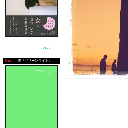
周囲との軋轢の中で自分の感情を持て余す少
女が、もがきながら女に成長していく過程を
描いた青春小説。（小学館）
» Check!
New !
小説『グリーンライト』