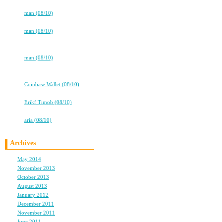
★TOKYO DREAM★新刊製作中
⇒
man (08/10)
dokidokidokidoki…
⇒
man (08/10)
★★タバコ片手に、2冊目出るよ！
★★
⇒
man (08/10)
★★タバコ片手に、2冊目出るよ！
★★
⇒
Coinbase Wallet (08/10)
ココロ
⇒
Erikf Timob (08/10)
高校卒業から7年。友情は永遠に…
⇒
aria (08/10)
Archives
May 2014
(1)
November 2013
(1)
October 2013
(1)
August 2013
(2)
January 2012
(1)
December 2011
(2)
November 2011
(1)
June 2011
(1)