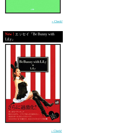
A happy new ye
2012♡
平成の東京・渋谷で生きる男たちの心の機微
を鮮やかに描いた物語。（小学館）
» Check!
みなさまにとっ
New !
エッセイ『Be Bunny with
LiLy』
素敵な１年にな
今年もよろしく
おねがいします♡
ってことでこちら、
ハワイにきてもうすぐ１
baby出産予定日まで、
毎日boyを臨月bellyにの
ビーサンでドスコイ歩い
前作「In Bed with LiLy」に続く本音のガール
ズセックストーク第2弾 （講談社）
» Check!