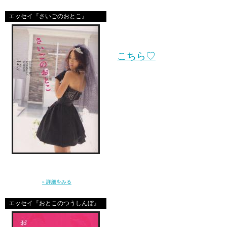
そうそう、
ハワイ出産ブログ
エッセイ『さいごのおとこ』
期間限定ではじめたよ♡
こちら♡
このブログは
文章＝仕事だし、って
一応気合いを入れて
書いていたんだけど
「ねぇ、結婚ってなに？」10年前に恋をし
た”さいしょのおとこ”はとっくに消えた。20
new!
代後半に突入した私たちの、ガールズトー
ク。（講談社）
» 詳細をみる
ハワイブログは
「なう」的更新で
エッセイ『おとこのつうしんぼ』
毎日とにかくサクサク