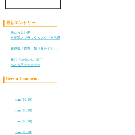
Check LiLy on Mixi !!
最新エントリー
あたらしい夢
(05/28)
自意識／ブラックムスク／自己愛
(11/05)
新連載『青春、残り５分です。』
(10/25)
新刊『me&she.』装丁
(08/08)
あと５日☆☆☆☆☆
(08/05)
Recent Comments
『オンナ』と『おとこの左手、薬
指』
⇒
man (08/10)
Freedom
⇒
man (08/10)
ハワイ出産ブログ★はじめました
⇒
man (08/10)
高校卒業から7年。友情は永遠に…
⇒
man (08/10)