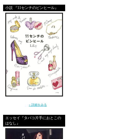
小説 『11センチのピンヒール』
～クールじゃなきゃ、嫌。だから私は、嘘を
つく～（小学館）
» 詳細をみる
エッセイ『タバコ片手におとこの
はなし』