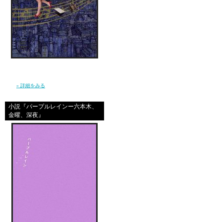
信じ続けているだけで夢が叶うほど、現実は
やさしくなんかない。 私は”夢見る現実主義
者”となり、東京で、旅を続けた。（幻冬
舎）
» 詳細をみる
小説『パープルレインー六本木、
金曜、深夜』