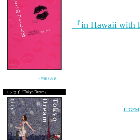
iPhoneからの投稿ちゅう
『in Hawaii with
よろしくね♡
”死んじゃいそうな寂しさ”から女を救えるの
は、男だけ。（講談社）
» 詳細をみる
エッセイ『Tokyo Dream』
Copyright (C) 2004-2010
JUGEM