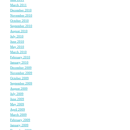
March 2011
(2)
そして、
December 2010
(2)
November 2010
(3)
October 2010
(1)
『ブラックムスク』
September 2010
(1)
August 2010
(3)
July 2010
(2)
表参道、水曜、午後。
June 2010
(1)
６人の女たちを繋ぐ、
May 2010
(2)
March 2010
(2)
香水のかおり。
February 2010
(2)
January 2010
(3)
December 2009
(3)
→2013年11月now♥
November 2009
(4)
October 2009
(3)
September 2009
(2)
August 2009
(2)
July 2009
(2)
５年前に書いた
June 2009
(2)
May 2009
(4)
『パープルレイン』
April 2009
(4)
のあとがきに
March 2009
(4)
February 2009
(1)
こう書いていた。
January 2009
(2)