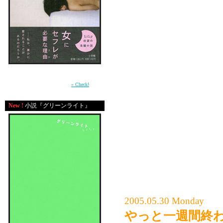
だけど私の発する何か
ょっと元気になってく
る。だから、メッセー
ます。
私は多分、好き嫌いに
人好き！」って言われ
周囲との軋轢の中で自分の感情を持て余す少
女が、もがきながら女に成長していく過程を
言われることが多い。
描いた青春小説。（小学館）
» Check!
もしゃべりにも恐れず
New !
小説『グリーンライト』
な言葉とか無難なしゃ
私は思うから。
表に出て、何かを発す
け、会ったことがない
て。ま、嫌われるのは
2005.05.30 Monday
やっと一週間終