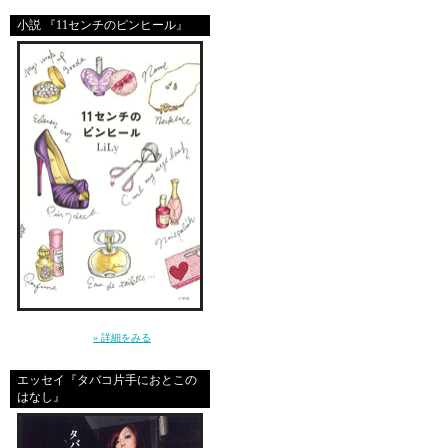
小説 『11センチのピンヒール』
～クールじゃなきゃ、嫌。だから私は、嘘を
つく～（小学館）
» 詳細をみる
エッセイ『タバコ片手におとこの
はなし』