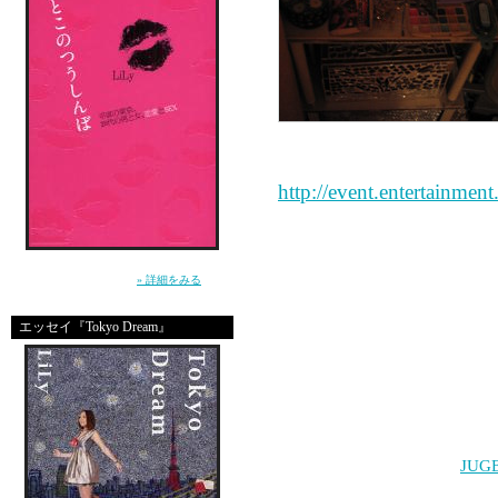
http://event.entertainmen
↑こちらです
”死んじゃいそうな寂しさ”から女を救えるの
は、男だけ。（講談社）
» 詳細をみる
同じサイトで、ブルー
エッセイ『Tokyo Dream』
す。
MSNのエンターテイ
Copyright (C) 2004-2010
JUG