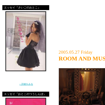
夏、フロリダの友達に
エッセイ『さいごのおとこ』
どの子がシングルマザ
らしています。子供が
早くみてみたいんだよ
では、みなさん来週も楽
聞いてね～
2005.05.27 Friday
ROOM AND M
「ねぇ、結婚ってなに？」10年前に恋をし
た”さいしょのおとこ”はとっくに消えた。20
代後半に突入した私たちの、ガールズトー
ク。（講談社）
» 詳細をみる
エッセイ『おとこのつうしんぼ』