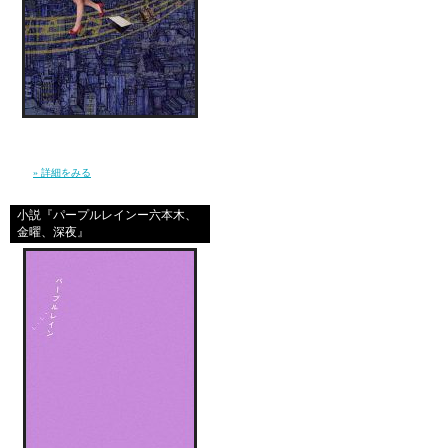
信じ続けているだけで夢が叶うほど、現実は
やさしくなんかない。 私は”夢見る現実主義
者”となり、東京で、旅を続けた。（幻冬
舎）
» 詳細をみる
小説『パープルレインー六本木、
金曜、深夜』