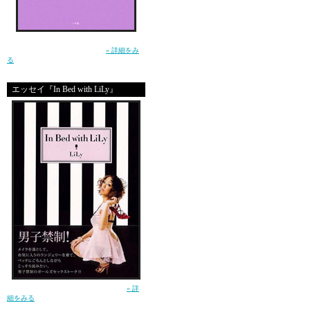
生きるって泣ける。この小説を読んで、そう
思ったー土屋アンナ（小学館）
» 詳細をみ
る
エッセイ『In Bed with LiLy』
ガールズセックストーク！（講談社）
» 詳
細をみる