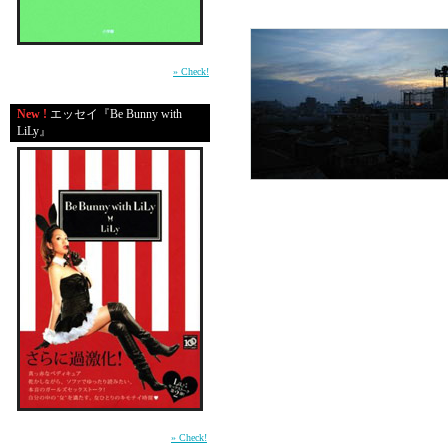
平成の東京・渋谷で生きる男たちの心の機微
を鮮やかに描いた物語。（小学館）
» Check!
New !
エッセイ『Be Bunny with
LiLy』
～！
でもそんな中で、映画
よ！！DVDも”DO TH
本も”スローグッドバイ
ですね！今ここに詳し
ちょっぴり疲れたけど
くほど嬉しくって、元
（L）MIMIさん、７
います！そしてBBSに
前作「In Bed with LiLy」に続く本音のガール
いますね！？
ズセックストーク第2弾 （講談社）
» Check!