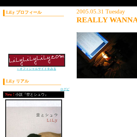
2005.05.31 Tuesday
LiLy プロフィール
REALLY WANNA
コラムニスト／作家
1981年11月21日生まれ
神奈川県出身
上智大学外国語学部卒
2004年 J-WAVE
ナビゲーターオーディション優勝
» オフィシャルサイトをみる
LiLy リアル
す。
powered by
ログピ
ラジオDJを目指した
New !
小説『空とシュウ』
こと、感じていること
あるのかもしれない。
い・・・」と思い悩ん
でも、実際にそれを仕
は十分な説得力がない