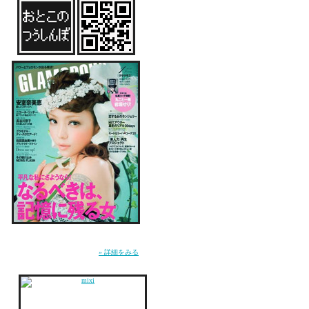
雑誌『GLAMOROUS』にてMUSICページ連
載中。WEB『GLA.TV』にて恋愛コラム「お
とこのつうしんぼ」連載中。
» 詳細をみる