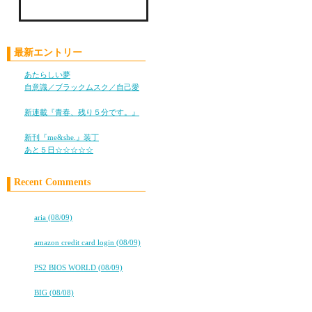
Check LiLy on Mixi !!
最新エントリー
あたらしい夢
(05/28)
自意識／ブラックムスク／自己愛
(11/05)
新連載『青春、残り５分です。』
(10/25)
新刊『me&she.』装丁
(08/08)
あと５日☆☆☆☆☆
(08/05)
Recent Comments
高校卒業から7年。友情は永遠に…
⇒
aria (08/09)
★★タバコ片手に、2冊目出るよ！★★
⇒
amazon credit card login (08/09)
work & Love
⇒
PS2 BIOS WORLD (08/09)
高校卒業から7年。友情は永遠に…
⇒
BIG (08/08)
高校卒業から7年。友情は永遠に…