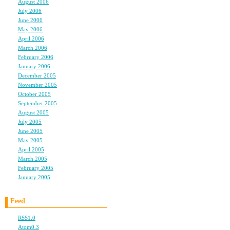
August 2006
(9)
July 2006
(6)
June 2006
(11)
May 2006
(9)
April 2006
(10)
March 2006
(10)
February 2006
(4)
January 2006
(6)
December 2005
(8)
November 2005
(6)
October 2005
(6)
September 2005
(11)
August 2005
(12)
July 2005
(23)
June 2005
(4)
May 2005
(3)
April 2005
(3)
March 2005
(3)
February 2005
(3)
January 2005
(3)
Feed
RSS1.0
Atom0.3