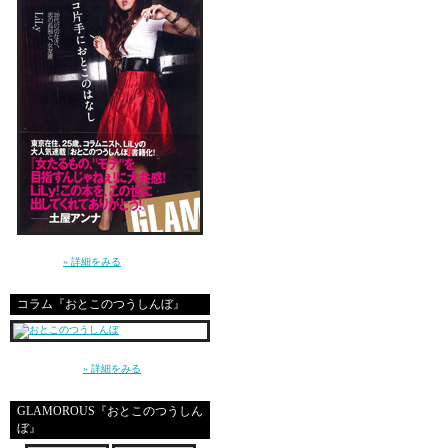
講談社 GLAMOROUS BOOKS（単行本）よ
り発売中！
» 詳細をみる
コラム『おとこのつうしんぼ』
～平成の東京、20代の男と女、恋愛とセック
ス～（講談社）
» 詳細をみる
GLAMOROUS『おとこのつうしん
ぼ』