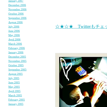
☆ 毎月７日発売 雑誌『
January 2007
(7)
December 2006
(6)
November 2006
(8)
★ 夏～秋には、短編小説集
October 2006
(5)
September 2006
(5)
August 2006
(9)
☆★☆★ Twitter
July 2006
(6)
June 2006
(11)
May 2006
(9)
April 2006
(10)
March 2006
(10)
February 2006
(4)
January 2006
(6)
December 2005
(8)
November 2005
(6)
October 2005
(6)
September 2005
(11)
August 2005
(12)
July 2005
(23)
June 2005
(4)
May 2005
(3)
April 2005
(3)
March 2005
(3)
February 2005
(3)
January 2005
(3)