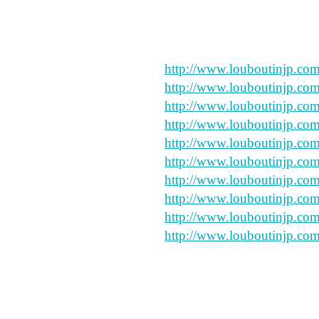
あなたはブリーフケース
っているはずです。ブリ
http://www.louboutinjp.com
http://www.louboutinjp.com
http://www.louboutinjp.com
http://www.louboutinjp.com
http://www.louboutinjp.com/
http://www.louboutinjp.com
http://www.louboutinjp.co
http://www.louboutinjp.com
http://www.louboutinjp.co
http://www.louboutinjp.com
当店は世界中で愛される
全国送料無料！