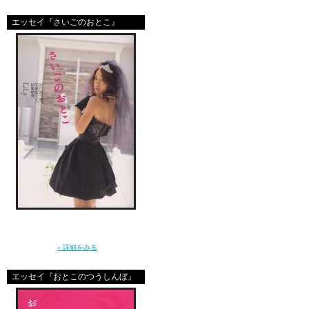
子供の前でも
エッセイ『さいごのおとこ』
『今までの自分』
ではダメだから、
これからできるだろう
『母親としての自分』
と器用に、共存、しなく
ーーーで、BabyBoy誕生
あら。あらま。
あれれれれれ。
「ねぇ、結婚ってなに？」10年前に恋をし
もうね、
た”さいしょのおとこ”はとっくに消えた。20
代後半に突入した私たちの、ガールズトー
BabyBoyしか目に入ら
ク。（講談社）
» 詳細をみる
頭も、心も、Boyでいっ
エッセイ『おとこのつうしんぼ』
Oh Shit!