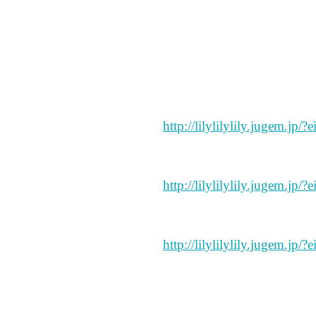
自分の子供だけじゃない
すべての子供は天使だよ
http://lilylilylily.jugem.jp/
http://lilylilylily.jugem.jp/
http://lilylilylily.jugem.jp/
やっぱり、Lilyさんの