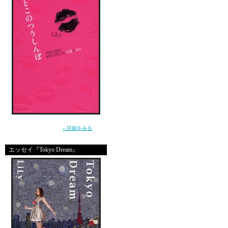
『エロい女』のぶぶんが
完全に『母性』に呑みこまれた
産後1か月。
あぁ、あいつ？あのエロ
あいつなら海外に引っ越
”死んじゃいそうな寂しさ”から女を救えるの
は、男だけ。（講談社）
» 詳細をみる
エッセイ『Tokyo Dream』
産後2ヵ月。
あ、あいつね。
たま～に遊びにくるよ～
すぐ帰るけどね～。