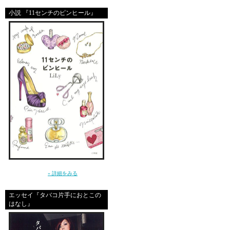
私は、The『女』だった
小説 『11センチのピンヒール』
いい意味でも
悪い意味でも。
恋をすると『ド女』に、
なっちゃうからね。
でも、
A Baby boy
came into my life
and I became A Mama girl...
～クールじゃなきゃ、嫌。だから私は、嘘を
つく～（小学館）
» 詳細をみる
『女』から一気に『母ち
エッセイ『タバコ片手におとこの
やっぱりムリで、そこま
はなし』
でも『女』から『ママ』