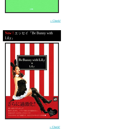
今までの私に『母』とい
あたらしい引き出しがで
平成の東京・渋谷で生きる男たちの心の機微
を鮮やかに描いた物語。（小学館）
» Check!
それだけのこと。
New !
エッセイ『Be Bunny with
LiLy』
いい『母ちゃん』のぶぶ
『エロい女』のぶぶんを
上手に分けて両立するわ
そんな、
目標を私は自分に掲げて
（※『ママ』じゃなくて
自分を呼ぶことで自分
抑制し、いい母親にな
前作「In Bed with LiLy」に続く本音のガール
ズセックストーク第2弾 （講談社）
» Check!