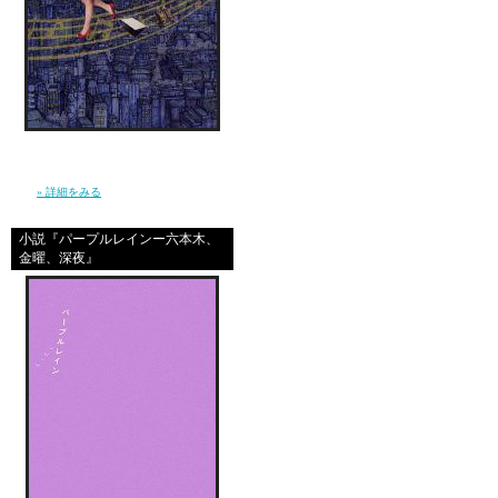
産後3ヶ月。
あ、あのこね、
昨日きてたけどもう帰っ
信じ続けているだけで夢が叶うほど、現実は
産後4カ月。
やさしくなんかない。 私は”夢見る現実主義
者”となり、東京で、旅を続けた。（幻冬
舎）
» 詳細をみる
なんかそろそろ
帰国するかもって電話あ
小説『パープルレインー六本木、
金曜、深夜』
ーーーーという感じw
母性って、本能って、
本当にすごいなぁって
全身で感じたよ。