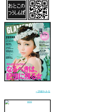
24時間体制の育児、でき
この母性愛のおかげで、
どんなに眠くても
どんなに疲れても
子供のお世話をすること
心がすり減るどころか、
心が満たされてゆくんだ
それってふしぎ。
雑誌『GLAMOROUS』にてMUSICページ連
載中。WEB『GLA.TV』にて恋愛コラム「お
とこのつうしんぼ」連載中。
» 詳細をみる
Its just so, so beautiful.