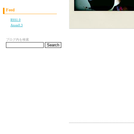
Feed
RSS1.0
Atom0.3
ブログ内を検索
コメント
LiLy, You are amazing!