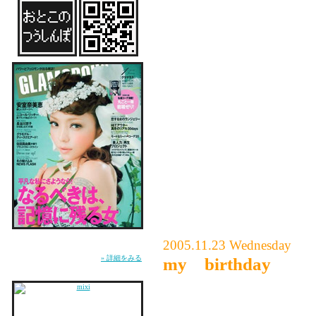
に遊びに来てください。
サイトの左上のボタンク
今週のゲストは
ラッパーShizoo！お楽し
★
12・22 VUENOSでアパ
三周年記念イベントのホ
DJも女の子だけ！！
是非遊びに来てね～一緒
雑誌『GLAMOROUS』にてMUSICページ連
2005.11.23 Wednesday
載中。WEB『GLA.TV』にて恋愛コラム「お
とこのつうしんぼ」連載中。
» 詳細をみる
my birthday
私のお誕生日でした。