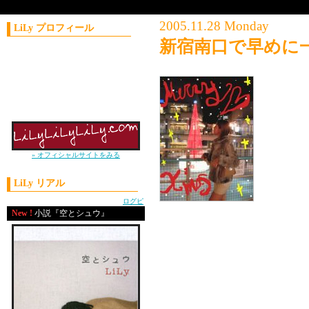
2005.11.28 Monday
LiLy プロフィール
新宿南口で早めに
コラムニスト／作家
1981年11月21日生まれ
神奈川県出身
上智大学外国語学部卒
2004年 J-WAVE
ナビゲーターオーディション優勝
» オフィシャルサイトをみる
写真は
LiLy リアル
ブ観た
powered by
ログピ
今日は
New !
小説『空とシュウ』
ってた。