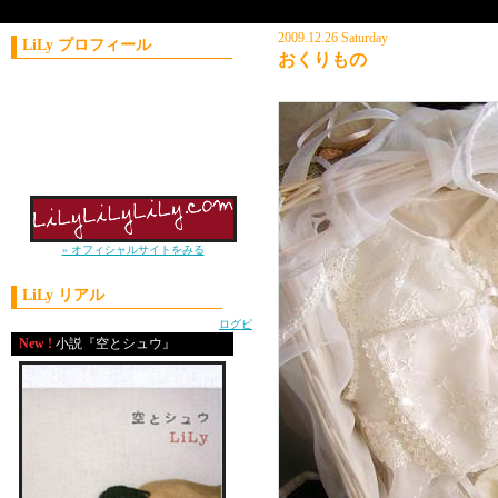
2009.12.26 Saturday
LiLy プロフィール
おくりもの
コラムニスト／作家
1981年11月21日生まれ
神奈川県出身
上智大学外国語学部卒
2004年 J-WAVE
ナビゲーターオーディション優勝
» オフィシャルサイトをみる
LiLy リアル
powered by
ログピ
New !
小説『空とシュウ』