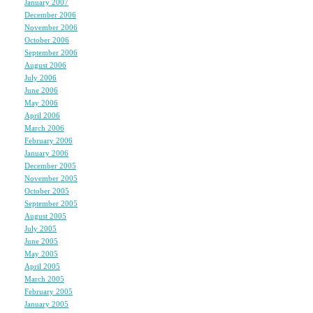
January 2007
(7)
Lilyさん、
December 2006
(6)
お誕生日おめでとうございまぁ
November 2006
(8)
October 2006
(5)
これで私と同い年ですよ
September 2006
(5)
August 2006
(9)
July 2006
(6)
June 2006
(11)
May 2006
(9)
誕生日あんど本おめでと
April 2006
(10)
lilyにゎいつも力をもら
March 2006
(10)
February 2006
(4)
会えるの楽しみにしてる
January 2006
(6)
December 2005
(8)
November 2005
(6)
October 2005
(6)
さて。。。。。。何で行
September 2005
(11)
August 2005
(12)
July 2005
(23)
楽しみだな♪
June 2005
(4)
May 2005
(3)
April 2005
(3)
サンタか？？？
March 2005
(3)
February 2005
(3)
下着か？？？？
January 2005
(3)