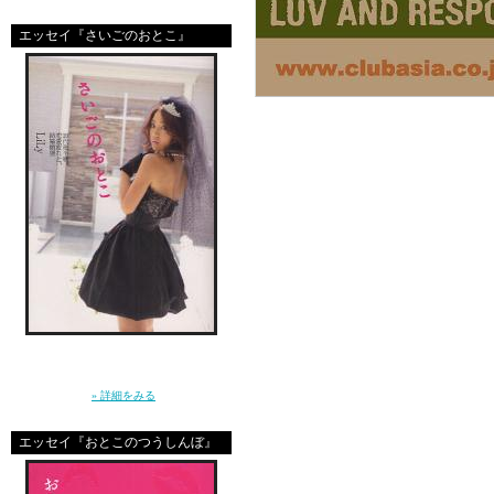
エッセイ『さいごのおとこ』
＊＊＊＊＊＊＊＊＊＊＊
"12/8(fri) 22：00
SOUL DIVAS & TO
～LiLy【おと
「 LUV AND RESP
「ねぇ、結婚ってなに？」10年前に恋をし
た”さいしょのおとこ”はとっくに消えた。20
代後半に突入した私たちの、ガールズトー
ク。（講談社）
» 詳細をみる
HIPHOP/R&B/REGGAE/
エッセイ『おとこのつうしんぼ』