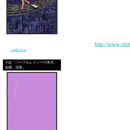
suported by ：Reebok , KI
Prodused by : dAi (LUV 
信じ続けているだけで夢が叶うほど、現実は
やさしくなんかない。 私は”夢見る現実主義
詳しくは、
http://www.clu
者”となり、東京で、旅を続けた。（幻冬
舎）
» 詳細をみる
＊＊＊＊＊＊＊＊＊＊＊
小説『パープルレインー六本木、
IDチェックありなので、
金曜、深夜』
20歳以上のパーティです
10代のガールズごめんね
ランジェリーファション
11：30～予定なので、
終電でも帰れるよ♪♪
本の物販もする予定です