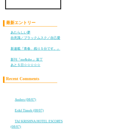
私もサンタの中身はラン
します☆☆
Check LiLy on Mixi !!
最新エントリー
あたらしい夢
(05/28)
おすっ☆
自意識／ブラックムスク／自己愛
参加、参加～☆
(11/05)
新連載『青春、残り５分です。』
(10/25)
新刊『me&she.』装丁
(08/08)
あと５日☆☆☆☆☆
(08/05)
わぉーーーー！！！行き
そして。お誕生日。
Recent Comments
オメデトウ！！！！！！
★★タバコ片手に、2冊目出るよ！
愛すべき最高のBAD L
★★
これからも、間違いなく
⇒
Anders (08/07)
ココロ
⇒
Erikf Timob (08/07)
ココロ
⇒
TAJ KRISHNA HOTEL ESCORTS
25歳おめでとう～☆俺
(08/07)
ココロ