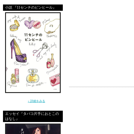
★★私の大好きなお姉ち
小説 『11センチのピンヒール』
このイベントのオーガナ
コメント
きゃー★いくいく～★
～クールじゃなきゃ、嫌。だから私は、嘘を
みんなでいくわ★
つく～（小学館）
» 詳細をみる
ランジェリーは無理だけ
エッセイ『タバコ片手におとこの
はなし』
サンタで行くわ！わかん