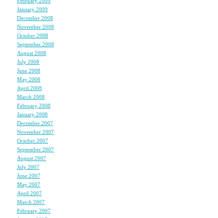
February 2009
(1)
ｿﾚﾏﾃﾞ 楽しみを取り置き
January 2009
(2)
December 2008
(3)
November 2008
(6)
October 2008
(6)
ＨＡＰＰＹ ＢＩＲＴＨＤＡＹ&#
September 2008
(4)
August 2008
(5)
Ｌｉｌｙちゃん！！！！
July 2008
(10)
June 2008
(6)
May 2008
(7)
Ｌｉｌｙちゃんなら、２
April 2008
(7)
March 2008
(5)
February 2008
(5)
ＨＡＰＰＹな１年になりますよう
January 2008
(7)
December 2007
(6)
November 2007
(7)
October 2007
(5)
８日、仕事が早く終わっ
September 2007
(7)
生のＬｉｌｙちゃんに会
August 2007
(7)
July 2007
(4)
夢のようです&#9829;&#982
June 2007
(7)
luv！！！
May 2007
(8)
April 2007
(7)
March 2007
(6)
February 2007
(5)