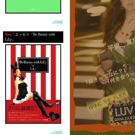
平成の東京・渋谷で生きる男たちの心の機微
を鮮やかに描いた物語。（小学館）
» Check!
New !
エッセイ『Be Bunny with
LiLy』
前作「In Bed with LiLy」に続く本音のガール
ズセックストーク第2弾 （講談社）
» Check!