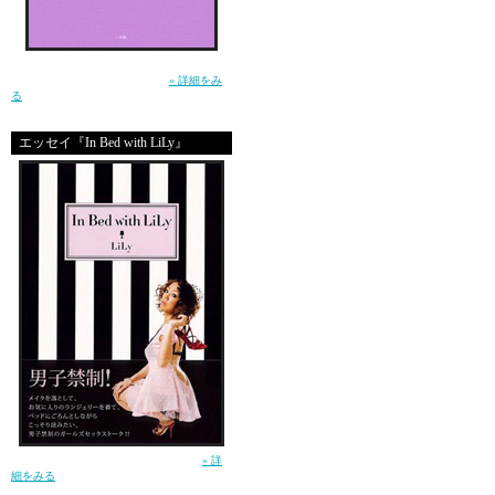
冊数に限りがあるので、
買ってくれた方は、持っ
生きるって泣ける。この小説を読んで、そう
無理やりサインするから
思ったー土屋アンナ（小学館）
» 詳細をみ
る
是非是非あそびにきてく
エッセイ『In Bed with LiLy』
このブログを読んでくれ
直接会ってみたい！！！
私もド派手＆露出狂全開
ランジェリー仮装で待っ
皆も是非、恥ずかしがら
ランジェリーOR
ガールズセックストーク！（講談社）
» 詳
細をみる