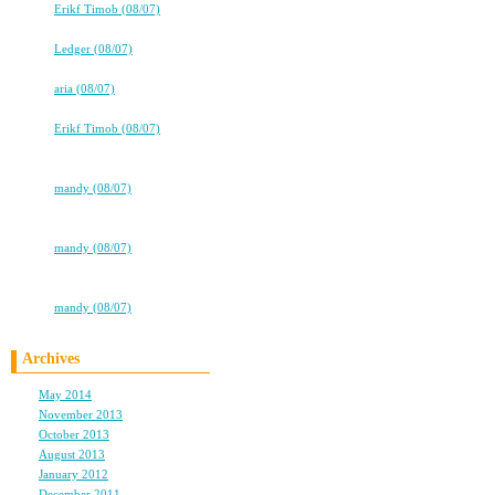
⇒
Erikf Timob (08/07)
協賛にReebokにエル
高校卒業から7年。友情は永遠に…
こりゃ行くしかないな！
⇒
Ledger (08/07)
高校卒業から7年。友情は永遠に…
⇒
aria (08/07)
ココロ
⇒
Erikf Timob (08/07)
行きたい！！！！！朝ま
★★タバコ片手に、2冊目出るよ！
★★
⇒
mandy (08/07)
★★タバコ片手に、2冊目出るよ！
おめでとうございまーす
★★
⇒
mandy (08/07)
イベントかなり行きたいっ
★★タバコ片手に、2冊目出るよ！
★★
⇒
mandy (08/07)
お～！誕生日おめでと～
Archives
Lilyまだ２５なんだもん
May 2014
(1)
８日ははじけちゃおう！
November 2013
(1)
October 2013
(1)
August 2013
(2)
January 2012
(1)
December 2011
(2)