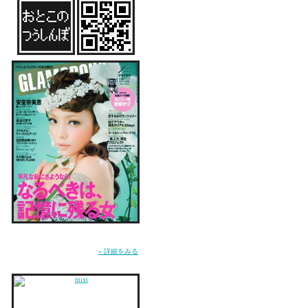
誕生日おめでとうな～～
同い年としてLILYの活
とりあえず１００％買う
はぴはぴばすでぃ☆
リリパ行く行く～！！
ベビちゃん買ってもって
オシャレしてく！！！
雑誌『GLAMOROUS』にてMUSICページ連
載中。WEB『GLA.TV』にて恋愛コラム「お
とこのつうしんぼ」連載中。
» 詳細をみる
リリーさんかっこいいー