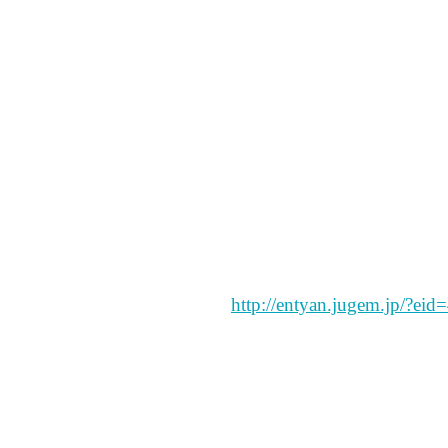
あ～れがな～い♪これがな
ありえな～い♪（←これ
| LiLY | 2006/11/15 8:55 P
気持ちが大事だよーー。
急いで帰ってくる彼ﾋﾟ
れが現実…。
まずかったとかでもlil
| mina | 2006/11/15 9:28 PM
こないだ角煮作った。
角煮の日記。
ﾚｼﾋﾟつき。
http://entyan.jugem.jp/?eid
外で角煮食ってｳﾏｲと思
料理は慣れよ。