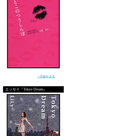
DOOR : 2500yen/1D
エントラン
→
1000円１
GUEST LIVE : 田中 ロウマ
GUEST DJ : DJ MAYUMI
LIVE : LUV AND RESPO
”死んじゃいそうな寂しさ”から女を救えるの
は、男だけ。（講談社）
» 詳細をみる
DJ : hobby:tech,TKC,BAN
エッセイ『Tokyo Dream』
DANCE: Des,JOY
MC:LiLy,TOPA
VJ:KICK&HAO