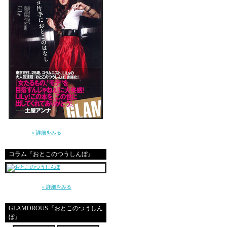
☆･:.,:*(*ﾉﾟ∀ﾟﾉ*)*:,.:･★
いいぢゃん！！
ああーなんかリリーﾁｬﾝ
あたしもパーティー行きたいなぁ
いつか絶対会いに行く(σ`･∀
講談社 GLAMOROUS BOOKS（単行本）よ
り発売中！
» 詳細をみる
そのときはｻｲﾝお願いします
コラム『おとこのつうしんぼ』
～平成の東京、20代の男と女、恋愛とセック
ス～（講談社）
» 詳細をみる
改めてお誕生日おめでとう(
２５歳のパワーUPしたリ
GLAMOROUS『おとこのつうしん
ぼ』