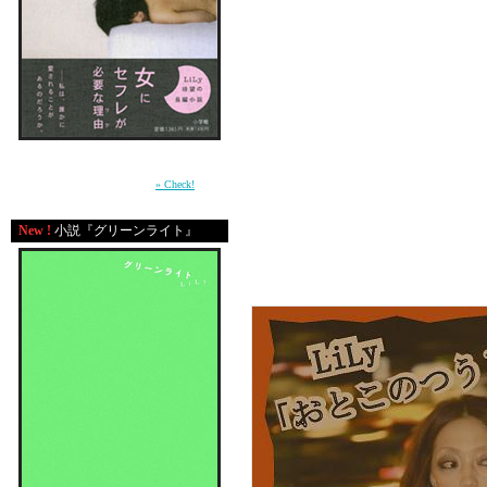
さて、「おとこのつうし
帯には、
いち早くこの本を読んで
土屋アンナちゃんからのコ
発売日がもうちょっと近
周囲との軋轢の中で自分の感情を持て余す少
女が、もがきながら女に成長していく過程を
表紙に使う写真こんな感
描いた青春小説。（小学館）
» Check!
リリパのフライヤーで、
New !
小説『グリーンライト』