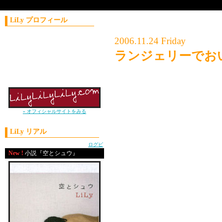
LiLy プロフィール
コラムニスト／作家
2006.11.24 Friday
1981年11月21日生まれ
ランジェリーでお
神奈川県出身
上智大学外国語学部卒
25歳
2004年 J-WAVE
になりました。
ナビゲーターオーディション優勝
心がキュンとするような
「おめでとう」コメント
どうもありがとう！！！
» オフィシャルサイトをみる
LiLy リアル
こんなに沢山の愛をもら
powered by
ログピ
私はこの愛をどうやって
New !
小説『空とシュウ』
愛には愛で。
愛を込めて、皆の心に届
そう思ったよ。