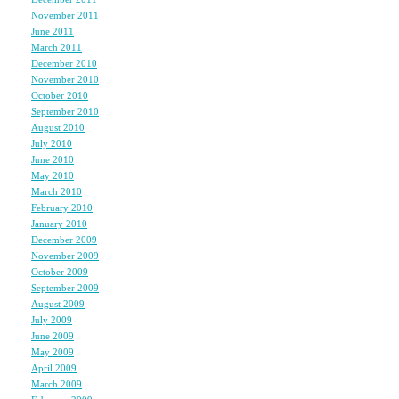
なんで２０～・・・・・
November 2011
(1)
本買わせていただきます
June 2011
(1)
March 2011
(2)
そうしたらいつどこでも
December 2010
(2)
もう、無理やりでもサイ
November 2010
(3)
October 2010
(1)
September 2010
(1)
August 2010
(3)
July 2010
(2)
ｻｨｺｰな25歳ﾃﾞｽね☆
June 2010
(1)
ｫﾒﾃﾞﾀし ｫﾒﾃﾞﾀし♪
May 2010
(2)
March 2010
(2)
February 2010
(2)
ｿﾚはﾓｩ 行きﾀｨですﾄﾓ!!
January 2010
(3)
December 2009
(3)
November 2009
(4)
今回 諸事情ｧﾘで 参加
October 2009
(3)
September 2009
(2)
思ゎれﾏｽが
August 2009
(2)
July 2009
(2)
ﾏﾀの機会
June 2009
(2)
May 2009
(4)
絶対 会ぃに行きﾏｽ!!
April 2009
(4)
March 2009
(4)