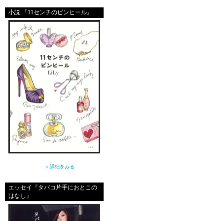
小説 『11センチのピンヒール』
yooooy
shila olsa
ooops sorry
～クールじゃなきゃ、嫌。だから私は、嘘を
i like this site
つく～（小学館）
» 詳細をみる
エッセイ『タバコ片手におとこの
はなし』
geriomp