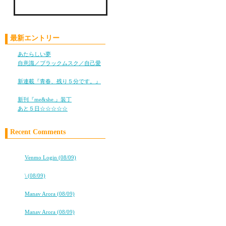
yooooy
Check LiLy on Mixi !!
最新エントリー
ooops sorry
あたらしい夢
(05/28)
自意識／ブラックムスク／自己愛
(11/05)
新連載『青春、残り５分です。』
ooops sorry
(10/25)
新刊『me&she.』装丁
(08/08)
あと５日☆☆☆☆☆
(08/05)
my title here
Recent Comments
★★タバコ片手に、2冊目出るよ！★★
⇒
Venmo Login (08/09)
★★タバコ片手に、2冊目出るよ！★★
ooops sorry
⇒
\ (08/09)
dokidokidokidoki…
⇒
Manav Arora (08/09)
★TOKYO DREAM★新刊製作中
⇒
Manav Arora (08/09)
who is
ハワイ出産ブログ★はじめました