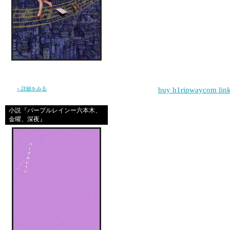
great site
yooooy
信じ続けているだけで夢が叶うほど、現実は
やさしくなんかない。 私は”夢見る現実主義
者”となり、東京で、旅を続けた。（幻冬
|
buy h1ripwaycom link
舎）
» 詳細をみる
i like pops
小説『パープルレインー六本木、
金曜、深夜』
great site
i love u