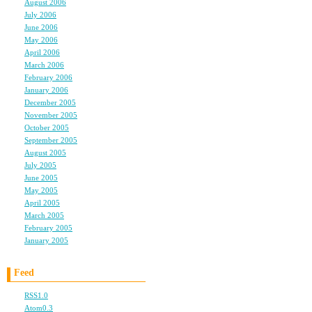
August 2006
(9)
July 2006
(6)
June 2006
(11)
May 2006
(9)
hello my friend
April 2006
(10)
March 2006
(10)
February 2006
(4)
January 2006
(6)
read this
December 2005
(8)
November 2005
(6)
October 2005
(6)
September 2005
(11)
August 2005
(12)
geriomp
July 2005
(23)
June 2005
(4)
May 2005
(3)
April 2005
(3)
March 2005
(3)
hello my friend
February 2005
(3)
January 2005
(3)
Feed
great site
RSS1.0
Atom0.3