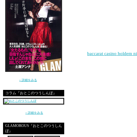
hello my friends
shila olsa
|
baccarat casino holdem ni
great site
講談社 GLAMOROUS BOOKS（単行本）よ
り発売中！
» 詳細をみる
コラム『おとこのつうしんぼ』
hello my friends
～平成の東京、20代の男と女、恋愛とセック
ス～（講談社）
» 詳細をみる
geriomp
GLAMOROUS『おとこのつうしん
ぼ』