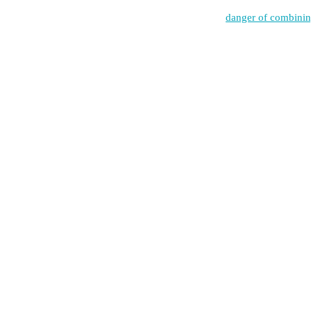
|
danger of combinin
great site
great site
yooooy
yooooy
yooooy