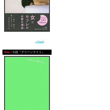
「今日なにやってんの
「わかんない～でもま
「なにしてたの～」
「おんなはおとこの○
た」
「は？あんたそんなの
周囲との軋轢の中で自分の感情を持て余す少
女が、もがきながら女に成長していく過程を
「やくざな仕事だよね
描いた青春小説。（小学館）
» Check!
「じゃあんた起きたら
New !
小説『グリーンライト』
プルプルプル ＠３：0
「ＨＩ、ＨＯＮＥＹ～
「おはよ～。んじゃ化
プルプルプル ＠5：0
「今家でるよ～15分
「あたしまだｽｯﾋﾟﾝだ
「え・・・。ま、いい