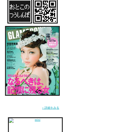
great site
who is
great site
Good
雑誌『GLAMOROUS』にてMUSICページ連
載中。WEB『GLA.TV』にて恋愛コラム「お
とこのつうしんぼ」連載中。
» 詳細をみる
my title here