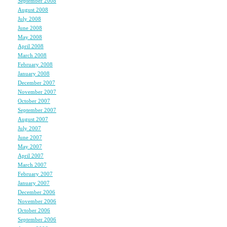
September 2008
(4)
i like this
August 2008
(5)
July 2008
(10)
June 2008
(6)
May 2008
(7)
Good
April 2008
(7)
March 2008
(5)
February 2008
(5)
January 2008
(7)
December 2007
(6)
i like this
November 2007
(7)
October 2007
(5)
September 2007
(7)
August 2007
(7)
July 2007
(4)
i like this
June 2007
(7)
May 2007
(8)
April 2007
(7)
March 2007
(6)
hello my friend
February 2007
(5)
January 2007
(7)
December 2006
(6)
November 2006
(8)
October 2006
(5)
my title here
September 2006
(5)