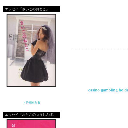
「むふふ」
エッセイ『さいごのおとこ』
ってなるあたしでした
コメント
great site
i like this site
|
casino gambling hold
「ねぇ、結婚ってなに？」10年前に恋をし
た”さいしょのおとこ”はとっくに消えた。20
代後半に突入した私たちの、ガールズトー
ooops sorry
ク。（講談社）
» 詳細をみる
エッセイ『おとこのつうしんぼ』
yoo hop great