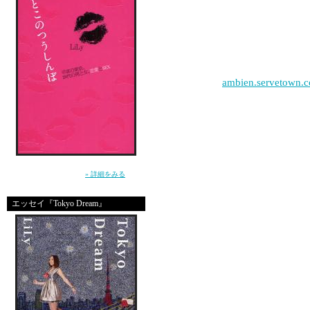
great site
|
ambien.servetown.com
i like pops
”死んじゃいそうな寂しさ”から女を救えるの
great site
は、男だけ。（講談社）
» 詳細をみる
エッセイ『Tokyo Dream』
great site
hello my friends