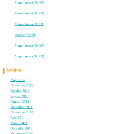
⇒
Manav Arora (08/09)
Freedom
⇒
Manav Arora (08/09)
里
my title here
⇒
Manav Arora (08/09)
★★タバコ片手に、2冊目出るよ！★★
⇒
mavsec (08/09)
Freedom
who is
⇒
Manav Arora (08/09)
ハワイ出産ブログ★はじめました
⇒
Manav Arora (08/09)
ops
Archives
May 2014
(1)
November 2013
(1)
October 2013
(1)
yooooy
August 2013
(2)
January 2012
(1)
December 2011
(2)
November 2011
(1)
June 2011
(1)
who is
March 2011
(2)
December 2010
(2)
November 2010
(3)