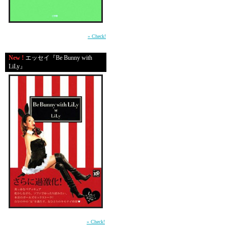
プルプルプル＠7：00
「ＴＧＩにいるよ。み
平成の東京・渋谷で生きる男たちの心の機微
を鮮やかに描いた物語。（小学館）
» Check!
「今駅だから、走って
New !
エッセイ『Be Bunny with
LiLy』
ってな感じで、ブラブ
「来週水曜日８時にご
というキッカリ集合も
「でも水曜に、起きて
どうすんだよ！！！！
「その時になんなきゃ
という自己中な奴らの
でも、ちゃんと皆で頻
適当にしていても、つ
それって、愛じゃん！
前作「In Bed with LiLy」に続く本音のガール
ズセックストーク第2弾 （講談社）
» Check!
って思って、雨の中を