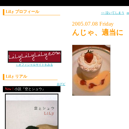
LiLy プロフィール
<< 泣いてしまう
|
m
コラムニスト／作家
2005.07.08 Friday
1981年11月21日生まれ
んじゃ、適当に
神奈川県出身
上智大学外国語学部卒
2004年 J-WAVE
ナビゲーターオーディション優勝
TIG
いつ
日に
» オフィシャルサイトをみる
気分
LiLy リアル
powered by
ログピ
「今
New !
小説『空とシュウ』
「す
「んじゃ適当に電話し
プルプルプル（携帯ＶＩ