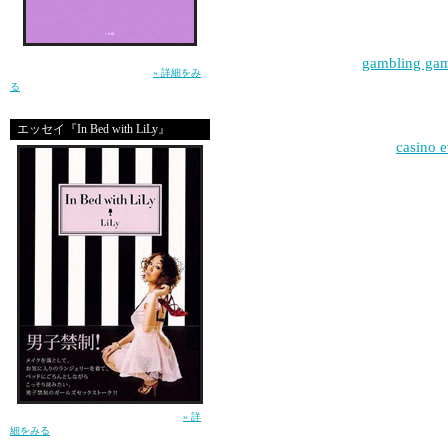
who is
生きるって泣ける。この小説を読んで、そう
|
gambling gam
思ったー土屋アンナ（小学館）
» 詳細をみ
る
great site
エッセイ『In Bed with LiLy』
|
casino 
who is
|
hello my friends
i like this site
ガールズセックストーク！（講談社）
» 詳
細をみる
hello my friends