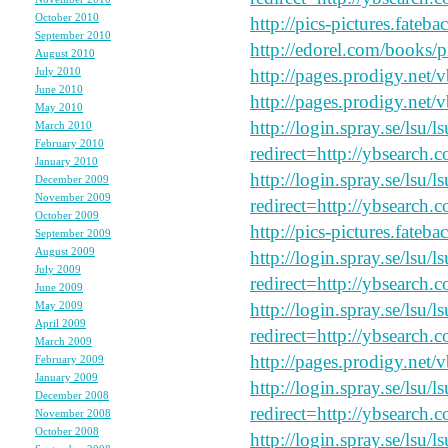
October 2010
(1)
http://pics-pictures.fateb
September 2010
(1)
http://edorel.com/books/p
August 2010
(3)
July 2010
(2)
http://pages.prodigy.net/
June 2010
(1)
http://pages.prodigy.net/
May 2010
(2)
http://login.spray.se/lsu/
March 2010
(2)
February 2010
(2)
redirect=http://ybsearch.c
January 2010
(3)
http://login.spray.se/lsu/
December 2009
(3)
November 2009
(4)
redirect=http://ybsearch.c
October 2009
(3)
http://pics-pictures.fateb
September 2009
(2)
August 2009
(2)
http://login.spray.se/lsu/
July 2009
(2)
redirect=http://ybsearch.
June 2009
(2)
May 2009
(4)
http://login.spray.se/lsu/
April 2009
(4)
redirect=http://ybsearch.
March 2009
(4)
http://pages.prodigy.net/
February 2009
(1)
January 2009
(2)
http://login.spray.se/lsu/
December 2008
(3)
redirect=http://ybsearch.
November 2008
(6)
October 2008
(6)
http://login.spray.se/lsu/