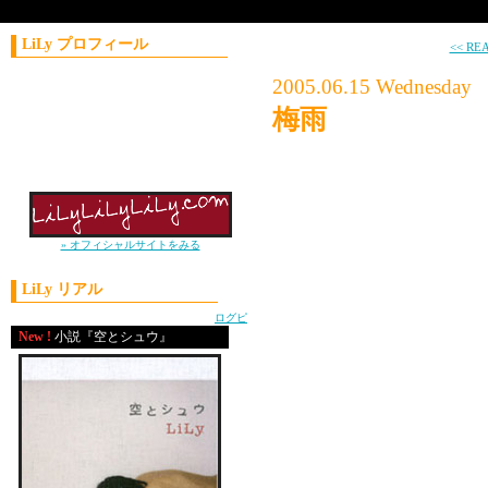
LiLy プロフィール
<< RE
コラムニスト／作家
2005.06.15 Wednesday
1981年11月21日生まれ
梅雨
神奈川県出身
上智大学外国語学部卒
雨の中、学校に行った
2004年 J-WAVE
ナビゲーターオーディション優勝
雨に濡れることが嫌だ
雨の音を聞くのが好き
» オフィシャルサイトをみる
LiLy リアル
いまへやで、えくにか
powered by
ログピ
彼女の文は、雨の日の
New !
小説『空とシュウ』
余計な堅苦しい描写が
梅雨の時期は、「みん
眠する動物がいるよう