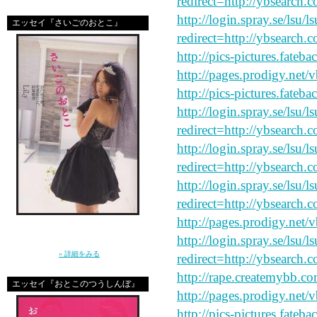
redirect=http://ybsearch.c
http://login.spray.se/lsu/
エッセイ『さいごのおとこ』
redirect=http://ybsearch.c
http://pics-pictures.fateb
http://pages.prodigy.net/
http://pics-pictures.fateb
http://login.spray.se/lsu/
redirect=http://ybsearch.
http://login.spray.se/lsu/
redirect=http://ybsearch.c
http://login.spray.se/lsu/
redirect=http://ybsearch.c
http://pages.prodigy.net/
「ねぇ、結婚ってなに？」10年前に恋をし
た”さいしょのおとこ”はとっくに消えた。20
http://login.spray.se/lsu/
代後半に突入した私たちの、ガールズトー
ク。（講談社）
» 詳細をみる
redirect=http://ybsearch.c
http://rape.createmybb.co
エッセイ『おとこのつうしんぼ』
http://pages.prodigy.net/
http://pics-pictures.fateb