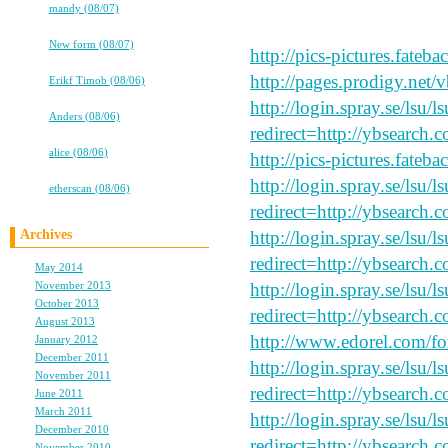
⇒
mandy (08/07)
say peace and forgive my
高校卒業から7年。友情は永遠に…
⇒
New form (08/07)
http://pics-pictures.fateb
ココロ
http://pages.prodigy.net
⇒
Erikf Timob (08/06)
★★タバコ片手に、2冊目出るよ！★★
http://login.spray.se/lsu/
⇒
Anders (08/06)
redirect=http://ybsearch.c
高校卒業から7年。友情は永遠に…
⇒
alice (08/06)
http://pics-pictures.fateb
★★タバコ片手に、2冊目出るよ！★★
http://login.spray.se/lsu/
⇒
etherscan (08/06)
redirect=http://ybsearch.c
Archives
http://login.spray.se/lsu/
redirect=http://ybsearch.
May 2014
(1)
November 2013
(1)
http://login.spray.se/lsu/
October 2013
(1)
redirect=http://ybsearch.c
August 2013
(2)
http://www.edorel.com/f
January 2012
(1)
December 2011
(2)
http://login.spray.se/lsu/
November 2011
(1)
redirect=http://ybsearch.c
June 2011
(1)
March 2011
(2)
http://login.spray.se/lsu/
December 2010
(2)
redirect=http://ybsearch.
November 2010
(3)