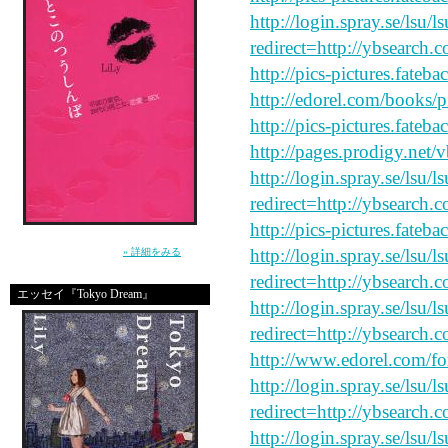
http://login.spray.se/lsu/
redirect=http://ybsearch.c
http://pics-pictures.fateb
http://edorel.com/books/p
http://pics-pictures.fateb
http://pages.prodigy.net/
http://login.spray.se/lsu/
redirect=http://ybsearch.
http://pics-pictures.fateb
”死んじゃいそうな寂しさ”から女を救えるの
http://login.spray.se/lsu/
は、男だけ。（講談社）
» 詳細をみる
redirect=http://ybsearch.c
エッセイ『Tokyo Dream』
http://login.spray.se/lsu/
redirect=http://ybsearch.
http://www.edorel.com/f
http://login.spray.se/lsu/
redirect=http://ybsearch.c
http://login.spray.se/lsu/