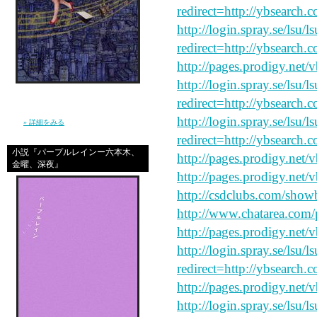
redirect=http://ybsearch.c
http://login.spray.se/lsu/
redirect=http://ybsearch.
http://pages.prodigy.net/
http://login.spray.se/lsu/
信じ続けているだけで夢が叶うほど、現実は
redirect=http://ybsearch.c
やさしくなんかない。 私は”夢見る現実主義
者”となり、東京で、旅を続けた。（幻冬
http://login.spray.se/lsu/
舎）
» 詳細をみる
redirect=http://ybsearch.
小説『パープルレインー六本木、
http://pages.prodigy.net/
金曜、深夜』
http://pages.prodigy.net/
http://csdclubs.com/sh
http://www.chatarea.com/
http://pages.prodigy.net/
http://login.spray.se/lsu/
redirect=http://ybsearch.
http://pages.prodigy.net
http://login.spray.se/lsu/