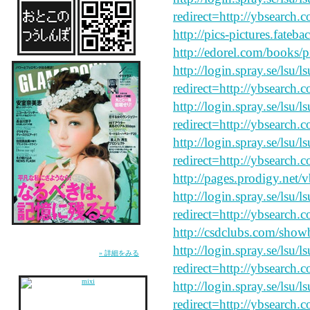
redirect=http://ybsearch.
http://pics-pictures.fateb
http://edorel.com/books/p
http://login.spray.se/lsu/
redirect=http://ybsearch.
http://login.spray.se/lsu/
redirect=http://ybsearch.c
http://login.spray.se/lsu/
redirect=http://ybsearch.c
http://pages.prodigy.net/
http://login.spray.se/lsu/
redirect=http://ybsearch.c
http://csdclubs.com/sh
雑誌『GLAMOROUS』にてMUSICページ連
載中。WEB『GLA.TV』にて恋愛コラム「お
http://login.spray.se/lsu/
とこのつうしんぼ」連載中。
» 詳細をみる
redirect=http://ybsearch.
http://login.spray.se/lsu/
redirect=http://ybsearch.c