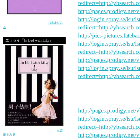
redirect=http://ybsearch.c
http://pages.prodigy.net/
http://login.spray.se/lsu/
生きるって泣ける。この小説を読んで、そう
思ったー土屋アンナ（小学館）
» 詳細をみ
redirect=http://ybsearch.c
る
http://pics-pictures.fateb
エッセイ『In Bed with LiLy』
http://login.spray.se/lsu/
redirect=http://ybsearch.c
http://pages.prodigy.net
http://login.spray.se/lsu/
redirect=http://ybsearch.
say peace and forgive my
http://pages.prodigy.net
http://login.spray.se/lsu/
redirect=http://ybsearch.c
ガールズセックストーク！（講談社）
» 詳
http://pages.prodigy.net/
細をみる