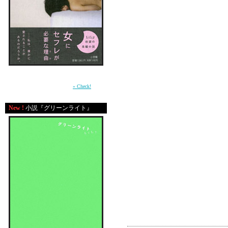
みんながすっごく頑張
私も頑張らなきゃいけ
たまにそれにすごくつ
この雨の季節に、みん
大都市のスピードの速
周囲との軋轢の中で自分の感情を持て余す少
女が、もがきながら女に成長していく過程を
たまに静止を求めちゃ
描いた青春小説。（小学館）
» Check!
New !
小説『グリーンライト』
五月病にかかった後に
この季節はみんなで休
夏が来たら、
みんなまた走るんだか
コメント