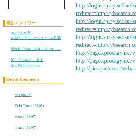
http://login.spray.se/lsu/
Check LiLy on Mixi !!
redirect=http://ybsearch.
http://login.spray.se/lsu/
最新エントリー
redirect=http://ybsearch.c
あたらしい夢
(05/28)
http://login.spray.se/lsu/
自意識／ブラックムスク／自己愛
(11/05)
redirect=http://ybsearch.c
新連載『青春、残り５分です。』
http://pages.prodigy.net/
(10/25)
http://pages.prodigy.net/
新刊『me&she.』装丁
(08/08)
あと５日☆☆☆☆☆
(08/05)
http://pics-pictures.fateb
Recent Comments
高校卒業から7年。友情は永遠に…
i like this site
⇒
aria (08/07)
ココロ
⇒
Erikf Timob (08/07)
★★タバコ片手に、2冊目出るよ！★★
⇒
mandy (08/07)
read this
★★タバコ片手に、2冊目出るよ！★★
⇒
mandy (08/07)
★★タバコ片手に、2冊目出るよ！★★