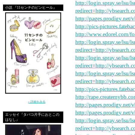
http://login.spray.se/lsu/
小説 『11センチのピンヒール』
redirect=http://ybsearch.
http://pages.prodigy.net/
http://pics-pictures.fateb
http://www.edorel.com/f
http://login.spray.se/lsu/
redirect=http://ybsearch.
http://login.spray.se/lsu/
redirect=http://ybsearch.c
http://login.spray.se/lsu/
redirect=http://ybsearch.c
http://pics-pictures.fateb
http://rape.createmybb.co
～クールじゃなきゃ、嫌。だから私は、嘘を
つく～（小学館）
» 詳細をみる
http://pages.prodigy.net/
http://pages.prodigy.net/
エッセイ『タバコ片手におとこの
http://login.spray.se/lsu/
はなし』
redirect=http://ybsearch.