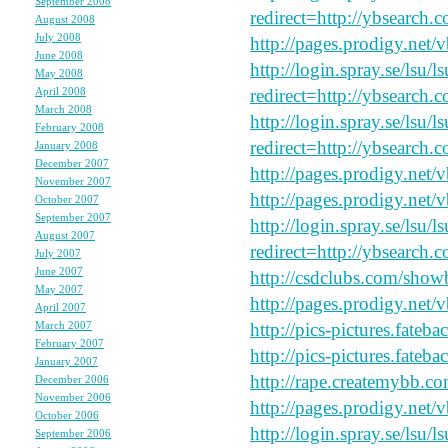
September 2008
(4)
redirect=http://ybsearch.c
August 2008
(5)
July 2008
(10)
http://pages.prodigy.net/
June 2008
(6)
http://login.spray.se/lsu/
May 2008
(7)
April 2008
(7)
redirect=http://ybsearch.c
March 2008
(5)
http://login.spray.se/lsu/
February 2008
(5)
redirect=http://ybsearch.c
January 2008
(7)
December 2007
(6)
http://pages.prodigy.net/
November 2007
(7)
http://pages.prodigy.net/
October 2007
(5)
September 2007
(7)
http://login.spray.se/lsu/
August 2007
(7)
redirect=http://ybsearch.
July 2007
(4)
June 2007
(7)
http://csdclubs.com/sh
May 2007
(8)
http://pages.prodigy.net/
April 2007
(7)
March 2007
(6)
http://pics-pictures.fateb
February 2007
(5)
http://pics-pictures.fateb
January 2007
(7)
http://rape.createmybb.co
December 2006
(6)
November 2006
(8)
http://pages.prodigy.net/
October 2006
(5)
http://login.spray.se/lsu/
September 2006
(5)