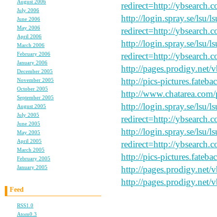
August 2006
(9)
redirect=http://ybsearch.c
July 2006
(6)
http://login.spray.se/lsu/
June 2006
(11)
May 2006
(9)
redirect=http://ybsearch.
April 2006
(10)
http://login.spray.se/lsu/
March 2006
(10)
February 2006
(4)
redirect=http://ybsearch.c
January 2006
(6)
http://pages.prodigy.net
December 2005
(8)
http://pics-pictures.fateb
November 2005
(6)
October 2005
(6)
http://www.chatarea.com/
September 2005
(11)
http://login.spray.se/lsu/
August 2005
(12)
July 2005
(23)
redirect=http://ybsearch.c
June 2005
(4)
http://login.spray.se/lsu/
May 2005
(3)
April 2005
(3)
redirect=http://ybsearch.c
March 2005
(3)
http://pics-pictures.fateb
February 2005
(3)
January 2005
(3)
http://pages.prodigy.net/
http://pages.prodigy.net/
Feed
RSS1.0
Atom0.3