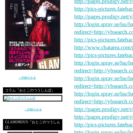
http://pages.prodigy.net
http://pics-pictures.fateb
http://pages.prodigy.net/
http://login.spray.se/lsu/
redirect=http://ybsearch.c
http://pics-pictures.fateb
http://www.chatarea.com/
http://pics-pictures.fateb
http://login.spray.se/lsu/
redirect=http://ybsearch.c
講談社 GLAMOROUS BOOKS（単行本）よ
http://login.spray.se/lsu/
り発売中！
» 詳細をみる
redirect=http://ybsearch.c
コラム『おとこのつうしんぼ』
http://login.spray.se/lsu/
redirect=http://ybsearch.c
～平成の東京、20代の男と女、恋愛とセック
http://pages.prodigy.net/
ス～（講談社）
» 詳細をみる
http://pages.prodigy.net/
GLAMOROUS『おとこのつうしん
http://pics-pictures.fateb
ぼ』
http://login.spray.se/lsu/