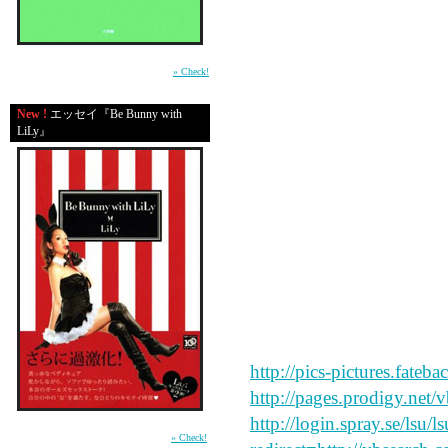
read this
平成の東京・渋谷で生きる男たちの心の機微
を鮮やかに描いた物語。（小学館）
» Check!
great site
New !
エッセイ『Be Bunny with
LiLy』
great site
great site
say peace and forgive my
http://pics-pictures.fateb
http://pages.prodigy.net/
http://login.spray.se/lsu/
前作「In Bed with LiLy」に続く本音のガール
ズセックストーク第2弾 （講談社）
» Check!