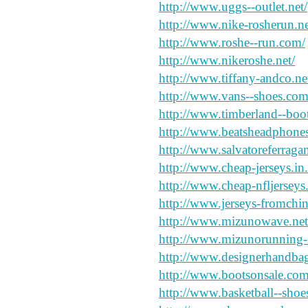
http://www.uggs--outlet.net/
http://www.nike-rosherun.ne
http://www.roshe--run.com/
http://www.nikeroshe.net/
http://www.tiffany-andco.ne
http://www.vans--shoes.com
http://www.timberland--boo
http://www.beatsheadphones.
http://www.salvatoreferraga
http://www.cheap-jerseys.in.
http://www.cheap-nfljerseys.
http://www.jerseys-fromchina
http://www.mizunowave.net
http://www.mizunorunning-
http://www.designerhandba
http://www.bootsonsale.com
http://www.basketball--shoes