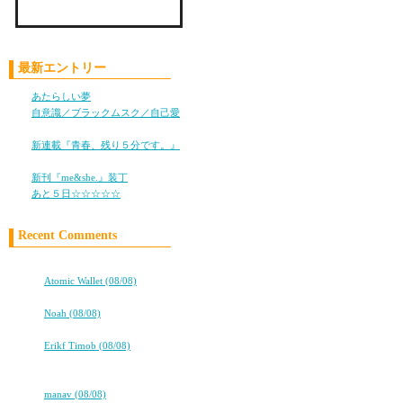
Check LiLy on Mixi !!
2012秋.冬新作.chanel.V
最新エントリー
┏バッグ
あたらしい夢
(05/28)
┏時計
自意識／ブラックムスク／自己愛
(11/05)
┏財布
新連載『青春、残り５分です。』
┏小物
(10/25)
新刊『me&she.』装丁
(08/08)
●在庫情報随時更新!(*^-^*
あと５日☆☆☆☆☆
(08/05)
◆お客さんたちも大好評
◆新品種類がそろってい
Recent Comments
◆Ｓ/SS品質 シリアル
高校卒業から7年。友情は永遠に…
◆品質がよい、価格が低
⇒
Atomic Wallet (08/08)
◆当社の商品は絶対の自
高校卒業から7年。友情は永遠に…
⇒
Noah (08/08)
◆100%品質保証 ！
ココロ
満足保障100％！
⇒
Erikf Timob (08/08)
★★タバコ片手に、2冊目出るよ！
◆経営方針: 品質を重視
★★
◆超格安価格で、安心、
⇒
manav (08/08)