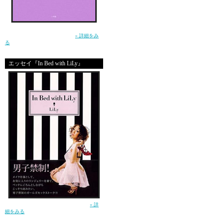
きっともう捨てるもんな
うかさ。なんか、売春婦
生きるって泣ける。この小説を読んで、そう
まぁ私は売春婦というよ
思ったー土屋アンナ（小学館）
» 詳細をみ
る
さっきうちのソファの前
エッセイ『In Bed with LiLy』
赤ワインを吸っていたょょ
地味なとこが同じタイミ
あとね、アナウンサーの
さすがライターだよね!!
マジ奴らのワードセンス
SUSIE
ガールズセックストーク！（講談社）
» 詳
細をみる