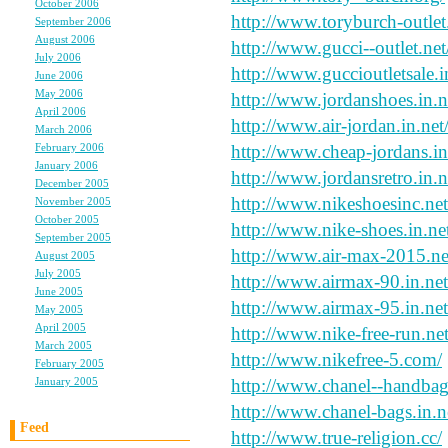
October 2006
(5)
http://www.toryburch-outlet.
September 2006
(5)
August 2006
(9)
http://www.gucci--outlet.net
July 2006
(6)
http://www.guccioutletsale.i
June 2006
(11)
May 2006
(9)
http://www.jordanshoes.in.n
April 2006
(10)
http://www.air-jordan.in.net
March 2006
(10)
February 2006
(4)
http://www.cheap-jordans.in
January 2006
(6)
http://www.jordansretro.in.n
December 2005
(8)
http://www.nikeshoesinc.net
November 2005
(6)
October 2005
(6)
http://www.nike-shoes.in.ne
September 2005
(11)
http://www.air-max-2015.ne
August 2005
(12)
July 2005
(23)
http://www.airmax-90.in.net
June 2005
(4)
http://www.airmax-95.in.net
May 2005
(3)
April 2005
(3)
http://www.nike-free-run.net
March 2005
(3)
http://www.nikefree-5.com/
February 2005
(3)
January 2005
(3)
http://www.chanel--handbag
http://www.chanel-bags.in.n
Feed
http://www.true-religion.cc/