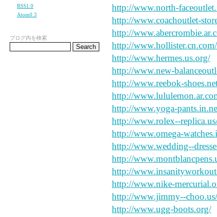
http://www.north-faceoutlet.
RSS1.0
Atom0.3
http://www.coachoutlet-store
http://www.abercrombie.ar.
ブログ内を検索
http://www.hollister.cn.com/
http://www.hermes.us.org/
http://www.new-balanceoutle
http://www.reebok-shoes.net
http://www.lululemon.ar.co
http://www.yoga-pants.in.ne
http://www.rolex--replica.us
http://www.omega-watches.i
http://www.wedding--dresses
http://www.montblancpens.
http://www.insanityworkout
http://www.nike-mercurial.o
http://www.jimmy--choo.us
http://www.ugg-boots.org/