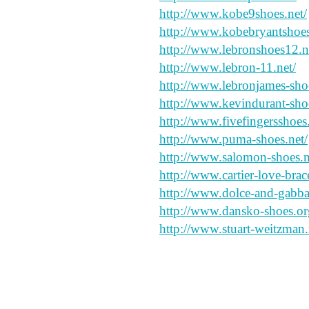
http://www.kobe9shoes.net/
http://www.kobebryantshoe
http://www.lebronshoes12.n
http://www.lebron-11.net/
http://www.lebronjames-sho
http://www.kevindurant-shoe
http://www.fivefingersshoes
http://www.puma-shoes.net/
http://www.salomon-shoes.n
http://www.cartier-love-brac
http://www.dolce-and-gabba
http://www.dansko-shoes.or
http://www.stuart-weitzman.
ちえちゃんとLilyは素