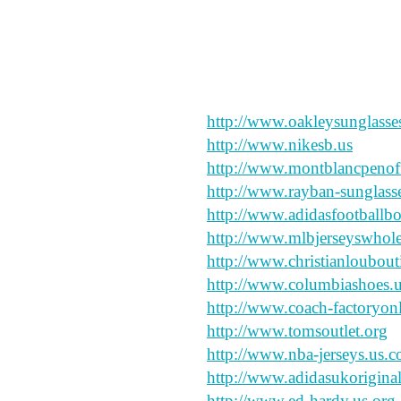
ちえちゃんとLilyは素
http://www.oakleysunglasses
http://www.nikesb.us
http://www.montblancpenoff
http://www.rayban-sunglass
http://www.adidasfootballb
http://www.mlbjerseyswhole
http://www.christianloubouti
http://www.columbiashoes.
http://www.coach-factoryonl
http://www.tomsoutlet.org
http://www.nba-jerseys.us.
http://www.adidasukoriginal
http://www.ed-hardy.us.org