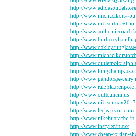
http://www.adidasoutletstore
http://www.michaelkors--ou
http://www.nikeairforce1.in.
http://www.authenticcoachfa
http://www.burberryhandbag
http://www.oakleysunglasse
http://www.michaelkorstote
http://www.outletpoloralph
http://www.longchamp.us.
http://www.pandorajewelry.i
http://www.ralphlaurenpolo.
http://www.outletmcm.us
http://www.nikeairmax2017
http://www.leejeans.us.com
http://www.nikehuarache.in.
http://www.instyler.in.net
http://www.cheap-jordan-sh