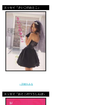
あー楽しかった。
エッセイ『さいごのおとこ』
引き分けは、くやしかっ
皆で集まったのが楽しか
ブラジルに３点差をつけ
上がれないんだよね！？
難しい課題だね・・・。
オーストラリアに負けた
どっかのアナウンサーが
「この瞬間、サムライﾌﾞ
って言ってたのが印象的
「ねぇ、結婚ってなに？」10年前に恋をし
た”さいしょのおとこ”はとっくに消えた。20
代後半に突入した私たちの、ガールズトー
でも、日本がブラジルに
ク。（講談社）
» 詳細をみる
「2006年ドイツの奇跡」
エッセイ『おとこのつうしんぼ』
とか言われて伝説になる