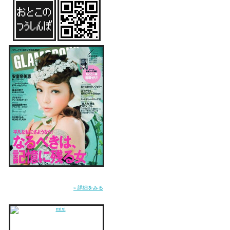
ちなみに今日はいよいよ
またまた楽しみ★
★ルイちゃん&LUMY★
ね★かーいーでしょ★
てか、あと４分でブラジ
ダーリンを起こしてくる
奇跡、起こるか！！？？
なんか、勝てる♪って思
雑誌『GLAMOROUS』にてMUSICページ連
載中。WEB『GLA.TV』にて恋愛コラム「お
こういう駄目もと、みた
とこのつうしんぼ」連載中。
» 詳細をみる
奇跡を信じたくなるよう
も・え・る♪