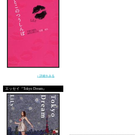
最後まで応援するよー！
頑張れ～日本～♪
＊＊＊＊＊＊＊＊＊＊＊
さっきさぁ、
気づかないうちに麦茶が
近くにあったテンピュー
麦茶を全部吸い取って超
”死んじゃいそうな寂しさ”から女を救えるの
は、男だけ。（講談社）
» 詳細をみる
こういうのって地味に落
エッセイ『Tokyo Dream』
コメント