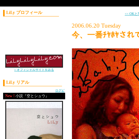
LiLy プロフィール
<< OK
コラムニスト／作家
2006.06.20 Tuesday
1981年11月21日生まれ
今、一番ﾁﾔﾎﾔさ
神奈川県出身
上智大学外国語学部卒
2004年 J-WAVE
ナビゲーターオーディション優勝
» オフィシャルサイトをみる
LiLy リアル
powered by
ログピ
New !
小説『空とシュウ』