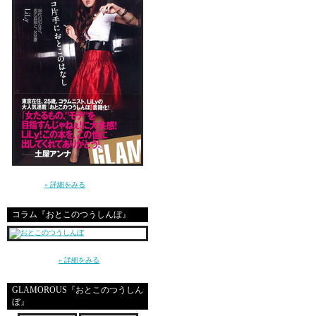
I MISS XIGN！！
壁|*´ｍ｀)ﾉ彡☆ﾌﾟﾌﾟﾌﾟﾌﾟ!
AIM君ヵヮｨｨ○ｏ｡..:*･(ｕ
さてさて今日ていうか明
ブラジル戦
奇跡起きるといいな(*´∇｀
講談社 GLAMOROUS BOOKS（単行本）よ
り発売中！
» 詳細をみる
コラム『おとこのつうしんぼ』
初コメです☆
～平成の東京、20代の男と女、恋愛とセック
アタシの周りも、旦那の
ス～（講談社）
» 詳細をみる
モテっぷりは凄い！！
将来有望ですなぁぁぁぁ
GLAMOROUS『おとこのつうしん
ぼ』
またモテ記録UPしてく