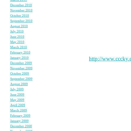
商品数も大幅に増え、品
December 2010
(2)
November 2010
(3)
▲信用第一、良い品質
October 2010
(1)
▲お客様が１００％満足
September 2010
(1)
August 2010
(3)
▲今後とも、皆様には 
July 2010
(2)
す。
June 2010
(1)
May 2010
(2)
1回は多数の商品を買っ
March 2010
(2)
＊）
February 2010
(2)
■ＨＰ：
http://www.cccky.
January 2010
(3)
December 2009
(3)
■店長： 滝村 照男
November 2009
(4)
■連絡先:sales@cccky.com
October 2009
(3)
September 2009
(2)
August 2009
(2)
July 2009
(2)
June 2009
(2)
オーストラリアに負けた
May 2009
(4)
April 2009
(4)
どっかのアナウンサーが
March 2009
(4)
「この瞬間、サムライﾌﾞ
February 2009
(1)
January 2009
(2)
って言ってたのが印象的
December 2008
(3)