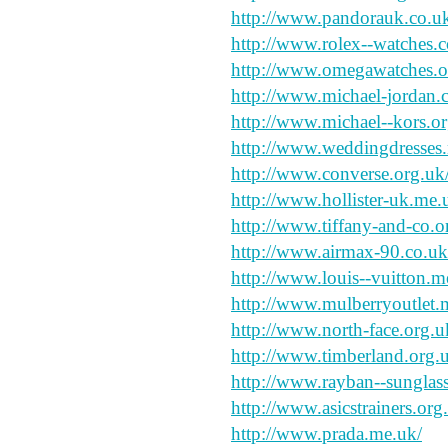
http://www.pandorauk.co.u
http://www.rolex--watches.c
http://www.omegawatches.o
http://www.michael-jordan.
http://www.michael--kors.or
http://www.weddingdresses
http://www.converse.org.uk
http://www.hollister-uk.me.
http://www.tiffany-and-co.o
http://www.airmax-90.co.uk
http://www.louis--vuitton.m
http://www.mulberryoutlet.
http://www.north-face.org.u
http://www.timberland.org.
http://www.rayban--sunglass
http://www.asicstrainers.org
http://www.prada.me.uk/