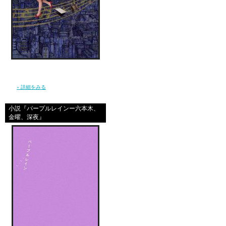
あ！残業しながら開いた
ヤッタ！！コメント1番の
ＡＩＭくん たった３ヶ
将来有望!!(笑）
キレイなお姉さまがたに
信じ続けているだけで夢が叶うほど、現実は
おませさんになりそうだ
やさしくなんかない。 私は”夢見る現実主義
者”となり、東京で、旅を続けた。（幻冬
楽しい週末が過ごせたよ
舎）
» 詳細をみる
もちろんサッカーは残念
小説『パープルレインー六本木、
でも結果はどうあれ最後
金曜、深夜』
なんかさ、
あーたの日記ってやっぱお
オモシロォォォイ！！！
って売春婦てさ、ってス
まぁいいや。