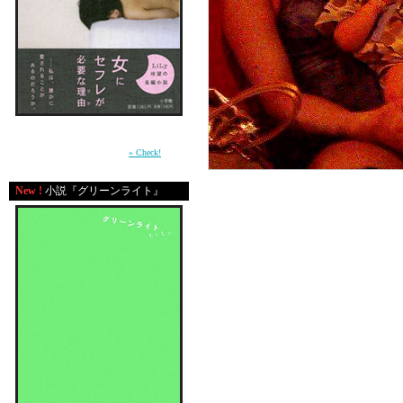
周囲との軋轢の中で自分の感情を持て余す少
女が、もがきながら女に成長していく過程を
描いた青春小説。（小学館）
» Check!
3ヶ月になるAIM。
New !
小説『グリーンライト』
友達ｶｯﾌﾟﾙのベイビーﾎﾞ
凄まじいモテっぷりです
あたしはひたすら英語で
勝手に英才教育をしてい
予防接種のために服を脱
お風呂と勘違いしてはし
カメラを向ければ、
誰よりもドーンと構える