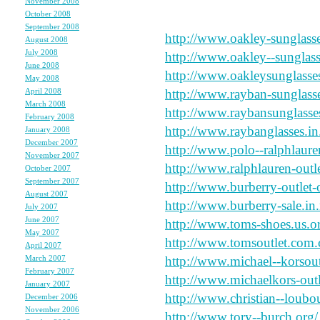
November 2008
(6)
October 2008
(6)
September 2008
(4)
http://www.oakley-sunglasse
August 2008
(5)
July 2008
(10)
http://www.oakley--sunglas
June 2008
(6)
http://www.oakleysunglasse
May 2008
(7)
April 2008
(7)
http://www.rayban-sunglasse
March 2008
(5)
http://www.raybansunglasse
February 2008
(5)
http://www.raybanglasses.in.
January 2008
(7)
December 2007
(6)
http://www.polo--ralphlaure
November 2007
(7)
http://www.ralphlauren-outle
October 2007
(5)
September 2007
(7)
http://www.burberry-outlet-
August 2007
(7)
http://www.burberry-sale.in.
July 2007
(4)
June 2007
(7)
http://www.toms-shoes.us.o
May 2007
(8)
http://www.tomsoutlet.com.
April 2007
(7)
March 2007
(6)
http://www.michael--korsoutl
February 2007
(5)
http://www.michaelkors-outl
January 2007
(7)
http://www.christian--loubou
December 2006
(6)
November 2006
(8)
http://www.tory--burch.org/