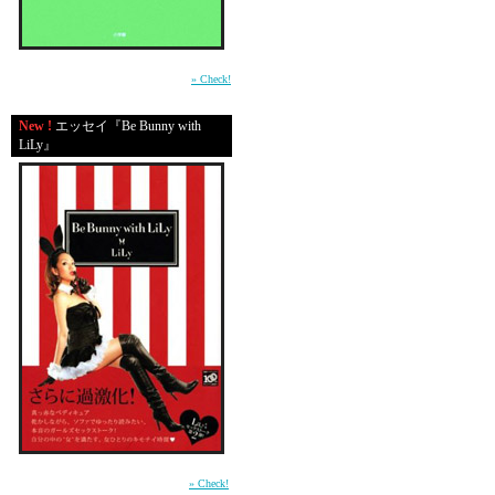
ダンサーのﾊﾟﾊﾟに
「AIM。こいつは悪だか
平成の東京・渋谷で生きる男たちの心の機微
と友達を紹介されれば、ﾁ
を鮮やかに描いた物語。（小学館）
» Check!
生まれて２ヶ月で、何故か
New !
エッセイ『Be Bunny with
３ヶ月で何故かもう首据
LiLy』
ただもんじゃないっぷり
今私たちの中で、一番熱
写真は、Wカップ☆日本
そうは決して見えないけ
六本木のスポーツカフェ
女5人男２人（うちのダー
大声出して応援しました
前作「In Bed with LiLy」に続く本音のガール
ズセックストーク第2弾 （講談社）
» Check!