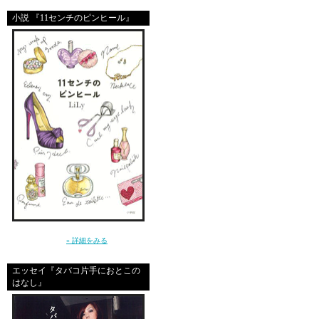
おませさんになるわよ、A
小説 『11センチのピンヒール』
SUSIE残業してたのね♪
おつかれさま♪
MICKS
ワインってとこがMICK
麦茶ってとこがあたしっ
飲み物の地味さで勝った
今ね音楽PGかいてて、
アジカンの新譜にはまっ
～クールじゃなきゃ、嫌。だから私は、嘘を
つく～（小学館）
» 詳細をみる
歌詞みながら歌う練習し
これまた原稿すすまねー
エッセイ『タバコ片手におとこの
はなし』
また一緒にライターしたい