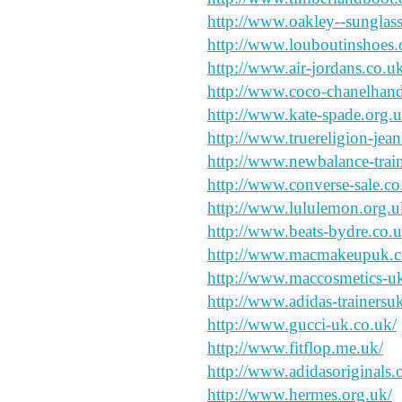
http://www.oakley--sunglass
http://www.louboutinshoes.
http://www.air-jordans.co.u
http://www.coco-chanelhand
http://www.kate-spade.org.u
http://www.truereligion-jean
http://www.newbalance-train
http://www.converse-sale.co
http://www.lululemon.org.u
http://www.beats-bydre.co.u
http://www.macmakeupuk.c
http://www.maccosmetics-uk
http://www.adidas-trainersu
http://www.gucci-uk.co.uk/
http://www.fitflop.me.uk/
http://www.adidasoriginals.
http://www.hermes.org.uk/