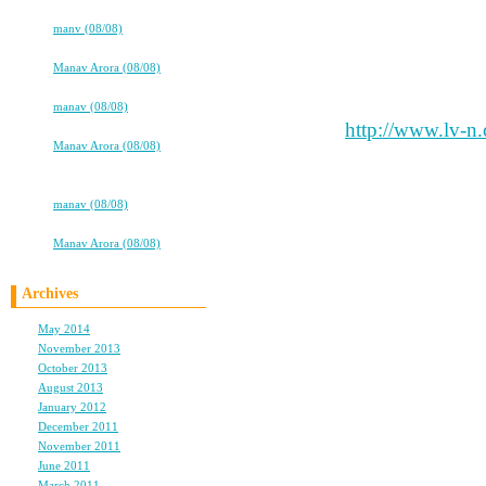
dokidokidokidoki…
豊富な品揃えで最新作も
⇒
manv (08/08)
さい。
★TOKYO DREAM★新刊製作中
⇒
Manav Arora (08/08)
広大な客を歓迎してご光
高校卒業から7年。友情は永遠に…
↓↓↓
⇒
manav (08/08)
★ URL：
http://www.lv-n
ハワイ出産ブログ★はじめました
⇒
Manav Arora (08/08)
★ 店長：鳥居 片岡
『オンナ』と『おとこの左手、薬
★ 連絡先:sales@lv-n.com
指』
⇒
manav (08/08)
里
⇒
Manav Arora (08/08)
夏季新作火のように熱い販
Archives
2012新品は発売します
May 2014
(1)
2012年 新品 バッグ、
November 2013
(1)
当店には、ルイヴィトン
October 2013
(1)
August 2013
(2)
ダ、 ブルガリ財布 その
January 2012
(1)
FRANCK MULLER 、O
December 2011
(2)
ン、ROLEX時針
November 2011
(1)
June 2011
(1)
有名なブランドバッグ財
March 2011
(2)