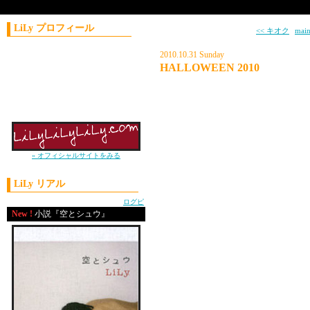
LiLy プロフィール
<< キオク
|
mai
コラムニスト／作家
2010.10.31 Sunday
1981年11月21日生まれ
HALLOWEEN 2010
神奈川県出身
１０／１６／２０１０
上智大学外国語学部卒
2004年 J-WAVE
ナビゲーターオーディション優勝
去年、蜷川実花さん主催のパーティに、
大きなお腹で仮装してでかけた、ハロウ
来年には、もう生まれていて、
» オフィシャルサイトをみる
一緒に仮装できるんだぁって、信じられ
LiLy リアル
その頃に、古着屋さんでベイビー用の
powered by
ログピ
てんとう虫のコスチュームをみつけて、
New !
小説『空とシュウ』
そして、遂に、
今年、boyとペア仮装して、おじゃまし
テーマは、てんとう虫の親子w