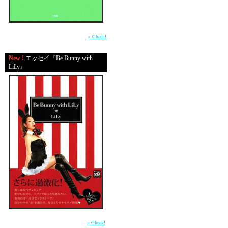
考えば考えるほど、自分
それこそ逃げてしまいた
頭から胸から離れてくれ
平成の東京・渋谷で生きる男たちの心の機微
を鮮やかに描いた物語。（小学館）
» Check!
なにが一番怖い？
New !
エッセイ『Be Bunny with
LiLy』
それは、彼女が、
血も涙もない、悪魔の
彼女が書いた、数年前
子供たちに対する愛情
彼女がウソを書いてい
きっと、その時は、本当
彼女は、私たちと、私
フツウの女の子だった
前作「In Bed with LiLy」に続く本音のガール
ズセックストーク第2弾 （講談社）
» Check!
自分の子供たちを大事