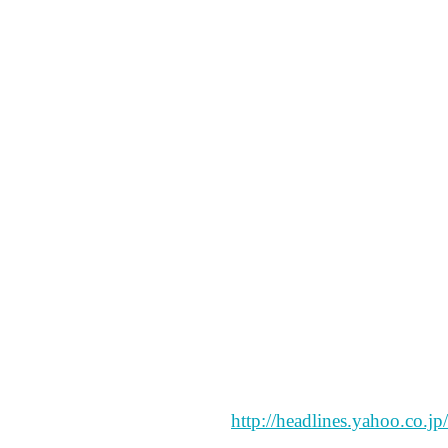
なんでその自分自身の価
何を書きたいのかよくわ
なにか心にﾄﾞｼｯと来る今日
どう感じるかは別だけど
miiさんほんと？
私が前読んだ記事では、
ていうかお母さんになっ
http://headlines.yahoo.co.