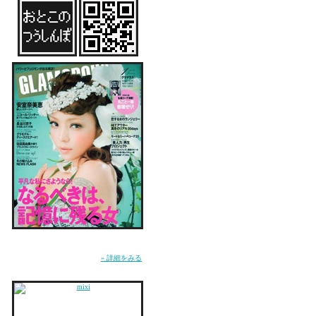
と悩んでいる中で、そ
「サイテーな母親だ」
と誰かに言われるリス
誰だって、本音を、誰
誰かに言えば、
たったそれだけでも、
救われるかもしれない
ううん、
雑誌『GLAMOROUS』にてMUSICページ連
誰かに言うことが、
載中。WEB『GLA.TV』にて恋愛コラム「お
とこのつうしんぼ」連載中。
» 詳細をみる
たったひとつの、
救われるチャンスなの