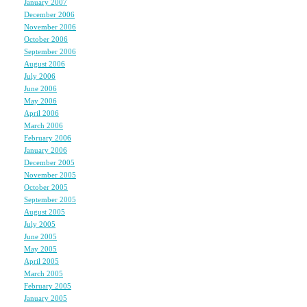
January 2007
(7)
December 2006
(6)
だれも
November 2006
(8)
October 2006
(5)
守ることができなくて
September 2006
(5)
ほんとうにごめんなさ
August 2006
(9)
July 2006
(6)
June 2006
(11)
May 2006
(9)
心から、ご冥福をお祈
April 2006
(10)
March 2006
(10)
February 2006
(4)
January 2006
(6)
December 2005
(8)
November 2005
(6)
October 2005
(6)
September 2005
(11)
August 2005
(12)
July 2005
(23)
June 2005
(4)
May 2005
(3)
April 2005
(3)
March 2005
(3)
February 2005
(3)
January 2005
(3)