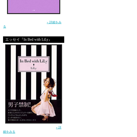
子供たちの父親は？ 
職場の人は？ 近所の
そして、私たちは？ 
生きるって泣ける。この小説を読んで、そう
思ったー土屋アンナ（小学館）
» 詳細をみ
る
今だって、私たちのす
エッセイ『In Bed with LiLy』
ドアの1枚向こうで、
たくさんの子供たちが
たすけたいって、
誰もが思っているはず
問題は山積みで、私た
できることは限られて
でも、今回のことで、
改めて思ったことが、
ガールズセックストーク！（講談社）
» 詳
細をみる