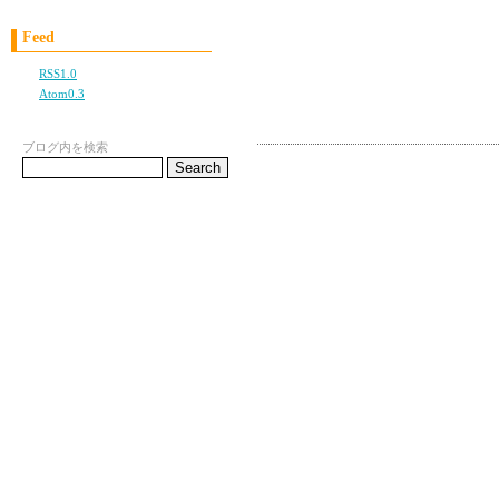
Feed
RSS1.0
Atom0.3
コメント
ブログ内を検索
ただただ涙が止まりませ
電車の中で携帯片手にボ
Lilyさんのblog、
バイブルです。20年間
いつも素敵な文章を有難
Lilyさん大好き！(^o^)
3歳の男の子の子育てを
子供が1歳の頃、夜泣き
烈な批判を受けました。