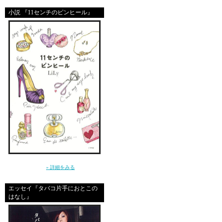
他人の妊娠や、育児に
心ない「批判」をやめ
小説 『11センチのピンヒール』
たとえば、
私が妊娠中いろんな
「イライラして、子供
掲示板で相談している
彼女に対するコメント
サイテーだサイテーだ
お前に母親を名乗る資
なんていう、心ないバ
～クールじゃなきゃ、嫌。だから私は、嘘を
つく～（小学館）
» 詳細をみる
それって、ひどい。
エッセイ『タバコ片手におとこの
あまりに、ひどすぎ
はなし』
どんな気持ちで、