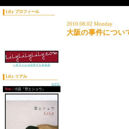
LiLy プロフィール
コラムニスト／作家
2010.08.02 Monday
1981年11月21日生まれ
大阪の事件につい
神奈川県出身
上智大学外国語学部卒
「もー疲れた。離婚して
2004年 J-WAVE
ナビゲーターオーディション優勝
やりたくもない風俗で
もうムリ。限界。
ぜんぶから逃げちゃい
» オフィシャルサイトをみる
ぶっちゃけ、子供さえ
LiLy リアル
もうただ、何も考えず
powered by
ログピ
ねぇ、私ホスト行くから
New !
小説『空とシュウ』
もし、もしも彼女が、
そう言うことができて
こんなことにならなか