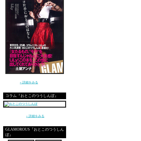
そのお母さんがそれを
妊娠出産を経てはじま
ただでさえアンバラ
彼女の精神状態は、お
「自分は正しい」とい
酔っ払った、他人によ
でもこれが、
お母さんのＳＯＳに対
講談社 GLAMOROUS BOOKS（単行本）よ
り発売中！
» 詳細をみる
そんなんじゃ、怖くっ
コラム『おとこのつうしんぼ』
もう何も口に出せなく
相談なんて、絶対にで
～平成の東京、20代の男と女、恋愛とセック
ス～（講談社）
» 詳細をみる
妊娠中、育児中は、た
GLAMOROUS『おとこのつうしん
ぼ』
「私はいい母親じゃな