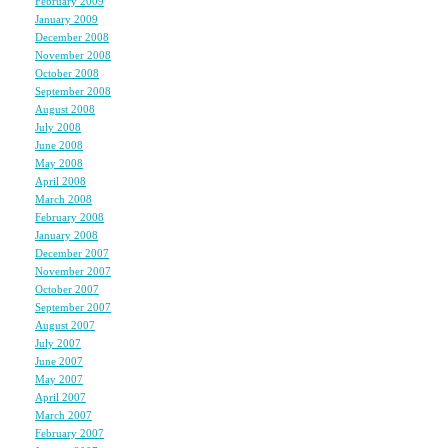
February 2009
(1)
黙ってしまった母親の
January 2009
(2)
December 2008
(3)
響き渡る、無力な赤ち
November 2008
(6)
October 2008
(6)
September 2008
(4)
それは、
August 2008
(5)
私たちの、社会全体の
July 2008
(10)
June 2008
(6)
May 2008
(7)
April 2008
(7)
あまりに残酷なニュー
March 2008
(5)
February 2008
(5)
でも、私たちはそこから
January 2008
(7)
December 2007
(6)
November 2007
(7)
October 2007
(5)
桜子ちゃんと、楓ちゃ
September 2007
(7)
August 2007
(7)
July 2007
(4)
かわいい名前を
June 2007
(7)
あなたにつけた
May 2007
(8)
April 2007
(7)
お母さんを、
March 2007
(6)
あなたたちを、
February 2007
(5)