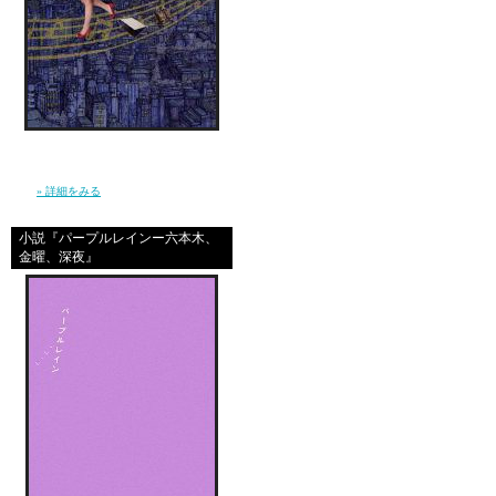
喜んで子供たちを、預
それが分かっていたか
誰かに批判されるリス
元気が残っていなかっ
信じ続けているだけで夢が叶うほど、現実は
やさしくなんかない。 私は”夢見る現実主義
者”となり、東京で、旅を続けた。（幻冬
黙って、逃げ出したん
舎）
» 詳細をみる
それが、子供たちを殺
小説『パープルレインー六本木、
分かっていたのに……
金曜、深夜』
書いているだけで、涙
彼女がしたことは、許
許せないって思う。ど
でも、責められるべき