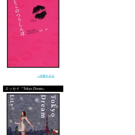
負の連鎖を断ち切るこ
幸せの格差が広がって
だれよりも罪のない、
”死んじゃいそうな寂しさ”から女を救えるの
「こんなことになるな
は、男だけ。（講談社）
» 詳細をみる
私が、預かってあげた
エッセイ『Tokyo Dream』
って、今になって、誰
でも、こんなことにな
冒頭のセリフを、誰か
誰が、彼女を一切批判