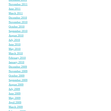
November 2011
(1)
June 2011
(1)
March 2011
(2)
December 2010
(2)
世の中は、
November 2010
(3)
母親に対してひどく厳
October 2010
(1)
なぜなら、
September 2010
(1)
August 2010
(3)
子供を育てるというこ
July 2010
(2)
それほどまでに責任重
June 2010
(1)
May 2010
(2)
なによりも重要な任務
March 2010
(2)
February 2010
(2)
January 2010
(3)
でもさ、
December 2009
(3)
だったらさ、
November 2009
(4)
October 2009
(3)
だからこそ、さ、
September 2009
(2)
August 2009
(2)
母親だけに、
July 2009
(2)
June 2009
(2)
そんな大きな任務を、
May 2009
(4)
まかせっきりにするの
April 2009
(4)
March 2009
(4)