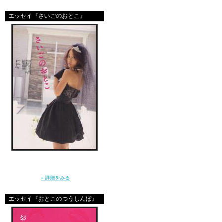
私たちと同じ、お母さ
エッセイ『さいごのおとこ』
だから、怖くなる。
歯車が、どこでどうズ
こんなことに、なって
彼女自身も、
両親にネグレクトされ
もちろんそれも、深く
彼女の過去のブログ記
「ねぇ、結婚ってなに？」10年前に恋をし
た”さいしょのおとこ”はとっくに消えた。20
彼女は、一度は、自分
代後半に突入した私たちの、ガールズトー
ク。（講談社）
» 詳細をみる
違うカタチの幸せを手
誠実な愛を子供たちに与
エッセイ『おとこのつうしんぼ』
それなのにどうして…