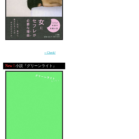
でも、もしそんなこと
「あんた母親でしょ？
って、言われることが
誰よりも分かっていた
周囲との軋轢の中で自分の感情を持て余す少
女が、もがきながら女に成長していく過程を
そんな本音を言うことが
描いた青春小説。（小学館）
» Check!
New !
小説『グリーンライト』
今回の大阪の事件のこ
亡くなってしまった二人