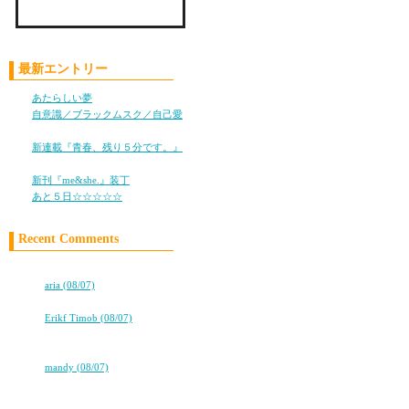
彼女の「ＳＯＳに気づ
彼女が「ＳＯＳを出せ
Check LiLy on Mixi !!
最新エントリー
彼女が職場の人に言っ
あたらしい夢
(05/28)
「死にたい」なんて、
自意識／ブラックムスク／自己愛
(11/05)
新連載『青春、残り５分です。』
そんな、使い古された
(10/25)
「子供を捨てたいと思
新刊『me&she.』装丁
(08/08)
あと５日☆☆☆☆☆
(08/05)
でも、
Recent Comments
そう思っていても、そ
それを口に出せる人は
高校卒業から7年。友情は永遠に…
⇒
aria (08/07)
ココロ
これは、『空とシュウ
⇒
Erikf Timob (08/07)
★★タバコ片手に、2冊目出るよ！
主人公に感じさせるカ
★★
⇒
mandy (08/07)
★★タバコ片手に、2冊目出るよ！
「子供おろしちった」
★★