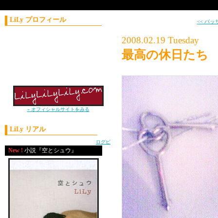
LiLy プロフィール
<< バ
コラムニスト／作家
2008.02.19 Tuesday
1981年11月21日生まれ
最高の休日たち
神奈川県出身
上智大学外国語学部卒
2004年 J-WAVE
ナビゲーターオーディション優勝
» オフィシャルサイトをみる
LiLy リアル
powered by
ログピ
New !
小説『空とシュウ』