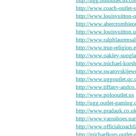
http://ugg.hutoutlet.us.c
http://www.coach-outlet-s
http://www.louisvuitton-
http://www.abercrombieo
http://www.louisvuitton.
http://www.ralphlaurensa
http://www.true-religion
http://www.oakley-sungla
http://www.michael-kors
http://www.swarovskijew
http://www.uggoutlet.qc
http://www.tiffany-andco.
http://www.polooutlet.us
http://ugg.outlet-gaming
http://www.pradauk.co.u
http://www.vansshoes.na
http://www.officialcoachf
http://michaelkors.outle