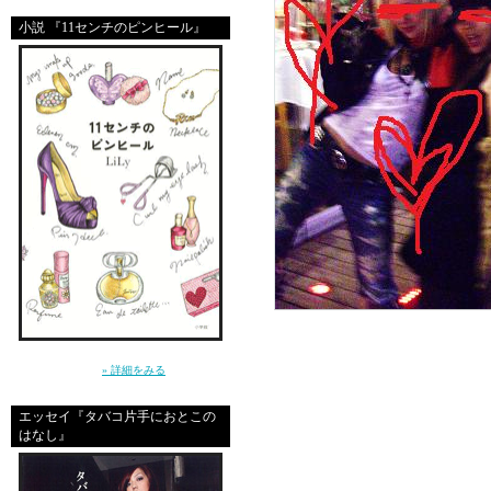
小説 『11センチのピンヒール』
～クールじゃなきゃ、嫌。だから私は、嘘を
つく～（小学館）
» 詳細をみる
エッセイ『タバコ片手におとこの
はなし』