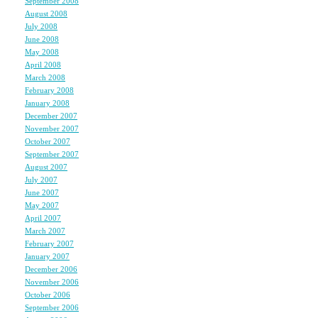
休日の楽しい過ごし方
September 2008
(4)
August 2008
(5)
July 2008
(10)
私は月１で地元の仲良
June 2008
(6)
May 2008
(7)
ポッチャ行ってスポー
April 2008
(7)
いです！！
March 2008
(5)
February 2008
(5)
January 2008
(7)
でも友達とGOLFいっ
December 2007
(6)
November 2007
(7)
October 2007
(5)
September 2007
(7)
彼がいたときは日帰り
August 2007
(7)
July 2007
(4)
の家族も一緒に旅行い
June 2007
(7)
May 2007
(8)
April 2007
(7)
でもまこは個人的に土
March 2007
(6)
February 2007
(5)
January 2007
(7)
December 2006
(6)
ワタシも遠距離の彼氏
November 2006
(8)
October 2006
(5)
★」と一言vv
September 2006
(5)