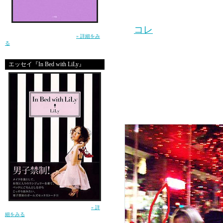
※アンちゃんの新曲『c
コレ
是非是非チェッ
生きるって泣ける。この小説を読んで、そう
思ったー土屋アンナ（小学館）
» 詳細をみ
る
このＪ写から、プロモ
エッセイ『In Bed with LiLy』
アンちゃんが沢山アイ
作！！
ガールズセックストーク！（講談社）
» 詳
細をみる