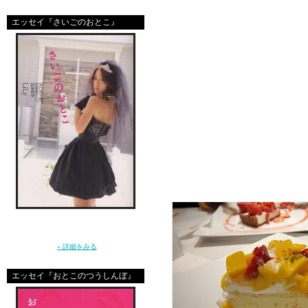
エリが雑誌読んでるあ
エッセイ『さいごのおとこ』
↓
スタバ片手に青山ショッ
↓
ＮＩＤってパリ風のカ
↓
フミエ合流。to the he
語りながら、なぜか私
↓
「ねぇ、結婚ってなに？」10年前に恋をし
た”さいしょのおとこ”はとっくに消えた。20
代後半に突入した私たちの、ガールズトー
ク。（講談社）
» 詳細をみる
エッセイ『おとこのつうしんぼ』