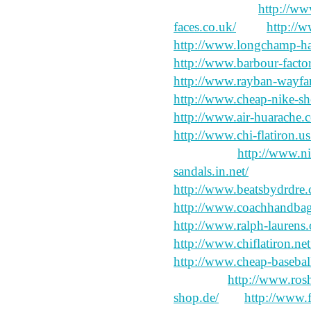
salary touching
http://ww
faces.co.uk/
hard
http://w
http://www.longchamp-h
http://www.barbour-facto
http://www.rayban-wayfare
http://www.cheap-nike-sh
http://www.air-huarache.c
http://www.chi-flatiron.u
vigorously,
http://www.ni
sandals.in.net/
Shang bee
http://www.beatsbydrdre.
http://www.coachhandba
http://www.ralph-laurens.
http://www.chiflatiron.net
http://www.cheap-baseball
mountain
http://www.ros
shop.de/
Liu
http://www.