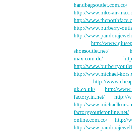
handbagsoutlet.com.co/
h
http://www.nike-air-max.
http://www.thenorthface.
http://www.burberry-outle
http://www.pandorajewelr
open:!.
http://www.giusep
shoesoutlet.net/
director,
max.com.de/
nothing
htt
http://www.burberryoutle
http://www.michael-kors.
Journey
http://www.cheap
uk.co.uk/
the
http://www.
factory.in.net/
"it.
http://
http://www.michaelkors-u
factoryyoutletonline.net/
s
online.com.co/
of
http://
http://www.pandorajewell