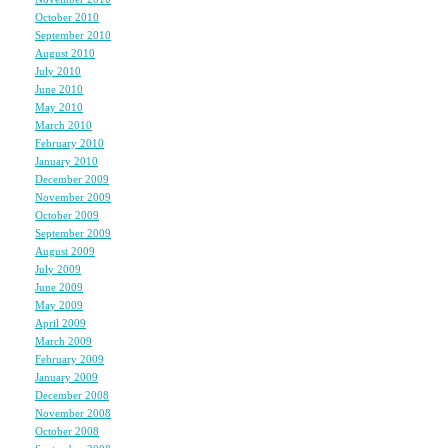
休みの日ゎ朝から掃除して、
October 2010
(1)
September 2010
(1)
ｸﾞｾﾝﾀｰ行ったり、卓
August 2010
(3)
唯一の休みなのにｽﾎﾟ
July 2010
(2)
June 2010
(1)
それでも、楽しいから
May 2010
(2)
March 2010
(2)
February 2010
(2)
January 2010
(3)
恋人と飲んで気分よく
December 2009
(3)
November 2009
(4)
持ちよく☆
October 2009
(3)
みたいのが1番好きで
September 2009
(2)
August 2009
(2)
July 2009
(2)
LiLyﾁｬﾝもよく遊
June 2009
(2)
May 2009
(4)
April 2009
(4)
March 2009
(4)
February 2009
(1)
只今中村中さんの友達
January 2009
(2)
December 2008
(3)
November 2008
(6)
October 2008
(6)