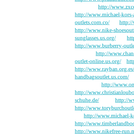
mountain
http://www.zxc
http://www.michael-kors-a
outlets.com.co/
ah,
http:
http://www.nike-shoesout
sunglasses.us.org/
Liu
htt
http://www.burberry-outle
pointing
http://www.chan
outlet-online.us.org/
a
htt
http://www.rayban.org.es
handbagsoutlet.us.com/
n
triumphant
http://www.om
http://www.christianloubo
schuhe.de/
line, I
http://w
http://www.toryburchoutle
pig
http://www.michael-ko
http://www.timberlandboo
http://www.nikefree-run.n