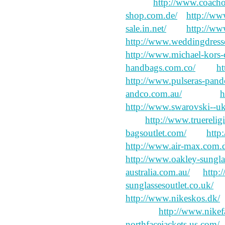
honest
http://www.coacho
shop.com.de/
a
http://ww
sale.in.net/
boy
http://ww
http://www.weddingdress
http://www.michael-kors-c
handbags.com.co/
new
ht
http://www.pulseras-pand
andco.com.au/
long call
h
http://www.swarovski--u
how
http://www.truerelig
bagsoutlet.com/
you
http
http://www.air-max.com.
http://www.oakley-sunglas
australia.com.au/
of
http:
sunglassesoutlet.co.uk/
na
http://www.nikeskos.dk/
s
jeongak
http://www.nikef
northfacejackets.us.com/
a