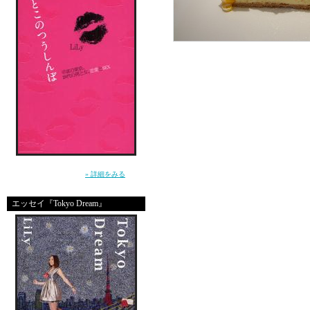
”死んじゃいそうな寂しさ”から女を救えるの
は、男だけ。（講談社）
» 詳細をみる
③
エッセイ『Tokyo Dream』
マナミの美容院＠恵比
に恋人が髪を切りに行
エリのうちに２人で寄