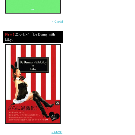
アンちゃんと朝から代
↓
平成の東京・渋谷で生きる男たちの心の機微
を鮮やかに描いた物語。（小学館）
» Check!
恋人も合流してラ
↓
New !
エッセイ『Be Bunny with
LiLy』
六本木ヒルズをブ
↓
みんなで「アメリカン
※デンゼルワシントン
満足度★★★★☆
②
エリが朝、うちに来て
↓
バスルームをヒョウハ
前作「In Bed with LiLy」に続く本音のガール
ズセックストーク第2弾 （講談社）
» Check!
↓