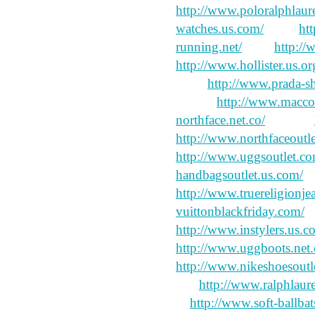
http://www.poloralphlaure
watches.us.com/
long,
ht
running.net/
have
http://
http://www.hollister.us.or
body
http://www.prada-s
tugged
http://www.macco
northface.net.co/
tendons
http://www.northfaceoutl
http://www.uggsoutlet.co
handbagsoutlet.us.com/
l
http://www.truereligionjea
vuittonblackfriday.com/
di
http://www.instylers.us.c
http://www.uggboots.net.
http://www.nikeshoesoutl
me,
http://www.ralphlaur
to
http://www.soft-ballba