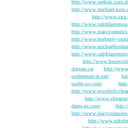
http://www.reebok.com.d
http://www.michael-kors.
children,
http://www.ugg-
http://www.ralphlaurenout
http://www.maccosmetics.
http://www.burberry-outle
http://www.michaeljorda
http://www.ralphlaurenpol
Guo
http://www.louisvuit
dresses.ca/
I'm
http://www
outletstore.in.net/
how
ht
outlet.us.com/
effort,
http
http://www.woolrich-clea
effort
http://www.cheapra
dates.us.com/
make
http:
http://www.juicycoutureou
money
http://www.nikefr