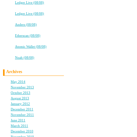
⇒
Ledger Live (08/08)
高校卒業から7年。友情は永遠に…
⇒
Ledger Live (08/08)
★★タバコ片手に、2冊目出るよ！★★
⇒
Anders (08/08)
★★タバコ片手に、2冊目出るよ！★★
⇒
Etherscan (08/08)
高校卒業から7年。友情は永遠に…
交換日記。。なつかし
⇒
Atomic Wallet (08/08)
たのを交換してたなー
高校卒業から7年。友情は永遠に…
⇒
Noah (08/08)
話をして次の日盛り上
ー。たまに思い出して
Archives
とか出てきたらマジう
May 2014
(1)
っかいっちゃったかな
November 2013
(1)
October 2013
(1)
August 2013
(2)
January 2012
(1)
December 2011
(2)
休みの前日は飲みに行
November 2011
(1)
次の日二日酔いで起き
June 2011
(1)
March 2011
(2)
ようになって...
December 2010
(2)
彼、牧場勤務で牛チャ
November 2010
(3)