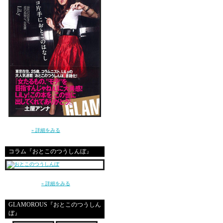
⑤
ひたすら寝潰し、顔が
仕事帰りの恋人にバカ
講談社 GLAMOROUS BOOKS（単行本）よ
り発売中！
» 詳細をみる
＊
コラム『おとこのつうしんぼ』
～平成の東京、20代の男と女、恋愛とセック
そんな感じで、けっこ
ス～（講談社）
» 詳細をみる
最近クラブに月１くら
なんでかしら？踊りた
GLAMOROUS『おとこのつうしん
ぼ』