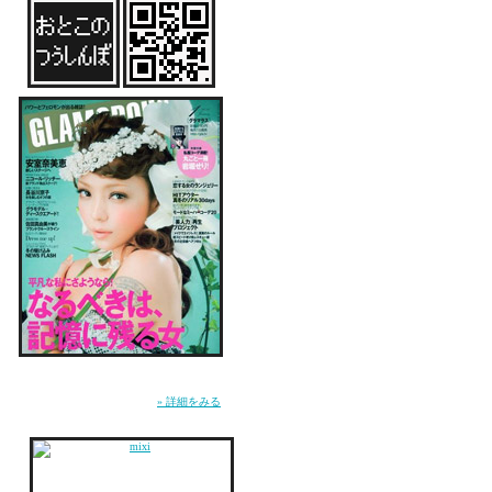
みんなは友達と恋人と
オススメの『最高の休
写真の鍵は、アンちゃ
強そうにみえても、う
さて☆
夏頃出版予定の、初の
気合い入れて書き始め
雑誌『GLAMOROUS』にてMUSICページ連
ってもう４時やん・・
載中。WEB『GLA.TV』にて恋愛コラム「お
とこのつうしんぼ」連載中。
» 詳細をみる
せっかく最近「朝型」