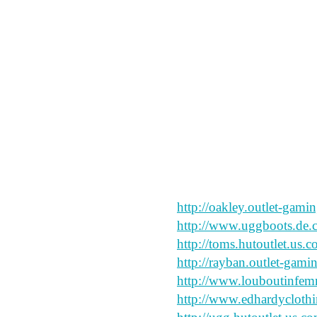
リリタイム(と読んで
ルーですｗｗｗ
「やっぱ本のジャケは
うん。全体的に、本読
やっぱ、本を手にとっ
chenlina20160223
http://oakley.outlet-gami
http://www.uggboots.de
http://toms.hutoutlet.us.
http://rayban.outlet-gam
http://www.louboutinfemm
http://www.edhardyclothi