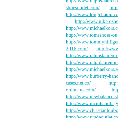
http://www.ralphs-lauren.
shoesoutlet.com/
fear
http
http://www.longchamp.c
No,
http://www.nikeroshe
http://www.michaelkors.c
http://www.tomsshoes-out
http://www.tommyhilfigero
2016.com/
the
http://www
http://www.ralphslauren-o
http://www.ralphlaurenout
http://www.michaelkors.s
http://www.burberry-hand
cases.net.co/
director
http
online.us.com/
myself
ht
http://www.newbalance-sh
http://www.mcmhandbags
http://www.christianloubo
http://www.pradaoutlet.c