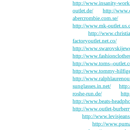
http://www.insanity-work
outlet.de/
the
http://www.c
abercrombie.com.se/
wh
http://www.mk-outlet.us.
Shang
http://www.christi
factoryoutlet.net.co/
"Guo
http://www.swarovskijew
http://www.fashionclothe
http://www.toms--outlet.
http://www.tommy-hilfige
http://www.ralphlaurenout
sunglasses.in.net/
ah
http
roshe-run.de/
at what
http
http://www.beats-headph
http://www.outlet-burberr
had
http://www.levisjean
year-old
http://www.puma