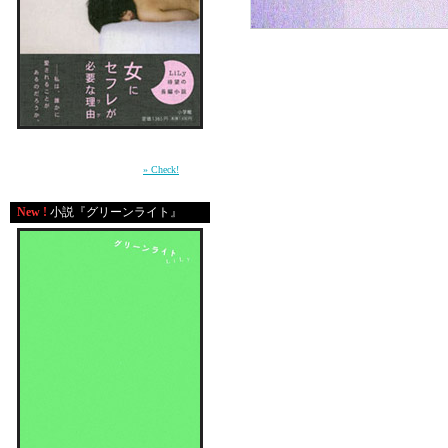
やっべーーー！！！っ
恋人が帰ってきてはじ
「あ、やべ。バレンタ
何も買ってねーや。
周囲との軋轢の中で自分の感情を持て余す少
女が、もがきながら女に成長していく過程を
っていう展開に。。。
描いた青春小説。（小学館）
» Check!
New !
小説『グリーンライト』
バレンタイン対談でえ
なんだかいつも仕事に
最近は長編小説書き終
プラプラと遊んでもい
＊＊
最近の休日①