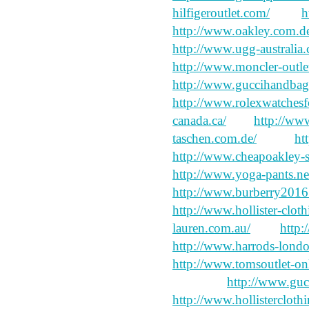
hilfigeroutlet.com/
have
h
http://www.oakley.com.d
http://www.ugg-australia
http://www.moncler-outlet
http://www.guccihandbags
http://www.rolexwatchesf
canada.ca/
into
http://www
taschen.com.de/
single
ht
http://www.cheapoakley-
http://www.yoga-pants.ne
http://www.burberry2016
http://www.hollister-cloth
lauren.com.au/
after
http:
http://www.harrods-londo
http://www.tomsoutlet-on
reformed,
http://www.gucc
http://www.hollisterclothi