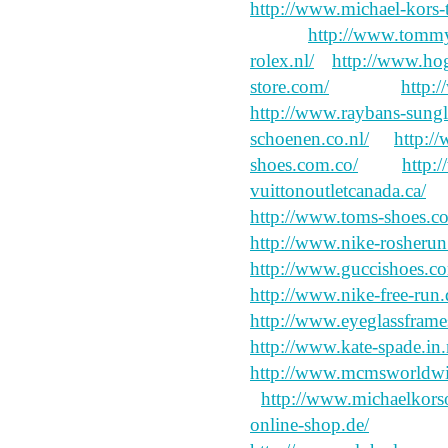
http://www.michael-kors-
created
http://www.tommy-
rolex.nl/
a
http://www.ho
store.com/
director,
http:
http://www.raybans-sungla
schoenen.co.nl/
to
http:/
shoes.com.co/
with
http:
vuittonoutletcanada.ca/
"g
http://www.toms-shoes.c
http://www.nike-rosherun
http://www.guccishoes.c
http://www.nike-free-run.
http://www.eyeglassframes
http://www.kate-spade.in.
http://www.mcmsworldwi
I
http://www.michaelkorso
online-shop.de/
everybod