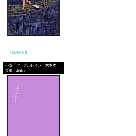
ヨーコもエリんちに来
恋人と２人で寿司。回
④
信じ続けているだけで夢が叶うほど、現実は
やさしくなんかない。 私は”夢見る現実主義
者”となり、東京で、旅を続けた。（幻冬
チエちゃんとチエ彼と
舎）
» 詳細をみる
↓
小説『パープルレインー六本木、
アンちゃんと渋谷でい
金曜、深夜』
↓
いつもの選曲（Cocc
↓
アンちゃんの曲をメド
（腹式呼吸のレッスン
↓
いつのまにか朝の４時