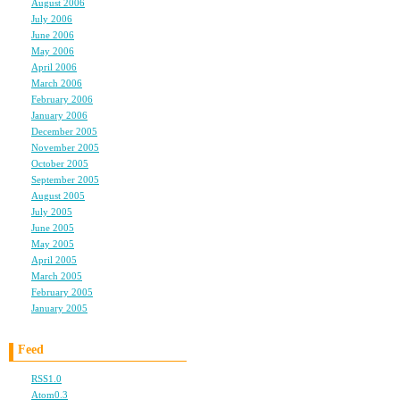
今年はチョコの代わり
August 2006
(9)
July 2006
(6)
June 2006
(11)
新刊今から楽しみです
May 2006
(9)
April 2006
(10)
何か終わった後のご褒
March 2006
(10)
February 2006
(4)
ワタシはこれから大学
January 2006
(6)
December 2005
(8)
November 2005
(6)
終わったら春服買いに
October 2005
(6)
September 2005
(11)
LiLyサンもリフレッ
August 2005
(12)
July 2005
(23)
June 2005
(4)
May 2005
(3)
April 2005
(3)
March 2005
(3)
充実野菜ね～
February 2005
(3)
私久々会社平日に休ん
January 2005
(3)
なされながらもいっぱ
Feed
のカラオケ私も参加するわ
ぼーぜ！
RSS1.0
Atom0.3