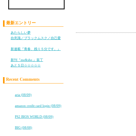
Check LiLy on Mixi !!
最新エントリー
コメント
あたらしい夢
(05/28)
おぉぉぉ！
自意識／ブラックムスク／自己愛
久々に☆
(11/05)
新連載『青春、残り５分です。』
(10/25)
『最高の休日プラン』
新刊『me&she.』装丁
(08/08)
あと５日☆☆☆☆☆
(08/05)
今週末に恋人と
年一度のラブラブ旅行
Recent Comments
携帯の電源切りたくて
高校卒業から7年。友情は永遠に…
私たちの年一回の息抜
⇒
aria (08/09)
リリさん、忙しいだろ
★★タバコ片手に、2冊目出るよ！★★
⇒
amazon credit card login (08/09)
強制！！海外旅行お勧
work & Love
⇒
PS2 BIOS WORLD (08/09)
高校卒業から7年。友情は永遠に…
⇒
BIG (08/08)
高校卒業から7年。友情は永遠に…