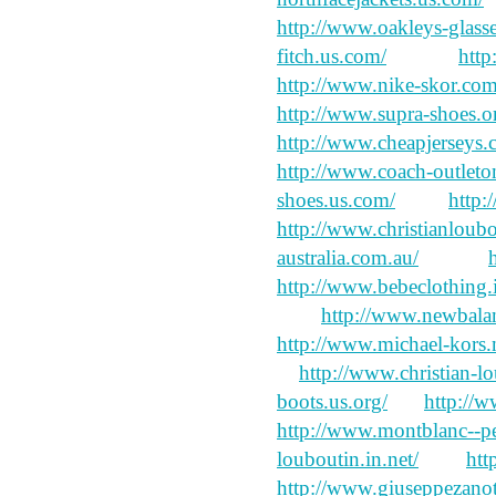
http://www.oakleys-glass
fitch.us.com/
sudden
htt
http://www.nike-skor.com
http://www.supra-shoes.o
http://www.cheapjerseys.
http://www.coach-outleton
shoes.us.com/
quite
http:
http://www.christianloubo
australia.com.au/
looked
http://www.bebeclothing.i
"Liu
http://www.newbalan
http://www.michael-kors.n
to
http://www.christian-l
boots.us.org/
ah,
http://w
http://www.montblanc--pe
louboutin.in.net/
then
htt
http://www.giuseppezanot