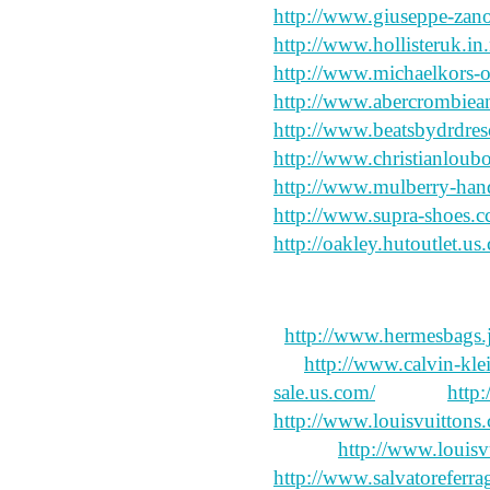
http://www.giuseppe-zano
http://www.hollisteruk.in.
http://www.michaelkors-o
http://www.abercrombiea
http://www.beatsbydrdres
http://www.christianloub
http://www.mulberry-han
http://www.supra-shoes.c
http://oakley.hutoutlet.us
:
http://www.hermesbags.j
ah,
http://www.calvin-kle
sale.us.com/
canopy
http
http://www.louisvuittons
Village
http://www.louisv
http://www.salvatoreferra