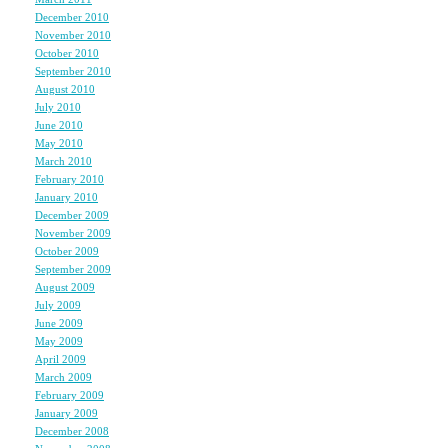
発売日に早速買ったよ(^-^
December 2010
(2)
これから読みたいと思い
November 2010
(3)
October 2010
(1)
周りにも宣伝しとくから
September 2010
(1)
August 2010
(3)
July 2010
(2)
June 2010
(1)
私も大阪の梅田中探しても
May 2010
(2)
March 2010
(2)
wed注文にしようと決意
February 2010
(2)
待ち遠しいです!!
January 2010
(3)
December 2009
(3)
November 2009
(4)
October 2009
(3)
September 2009
(2)
Ｌｉｌｙちゃん、出版お
August 2009
(2)
昨日、本屋で最後の１冊
July 2009
(2)
June 2009
(2)
帰りの、電車で立ち読み
May 2009
(4)
今日も、職場に持ってい
April 2009
(4)
March 2009
(4)
やっぱり、Ｌｉｌｙちゃん
February 2009
(1)
January 2009
(2)
December 2008
(3)