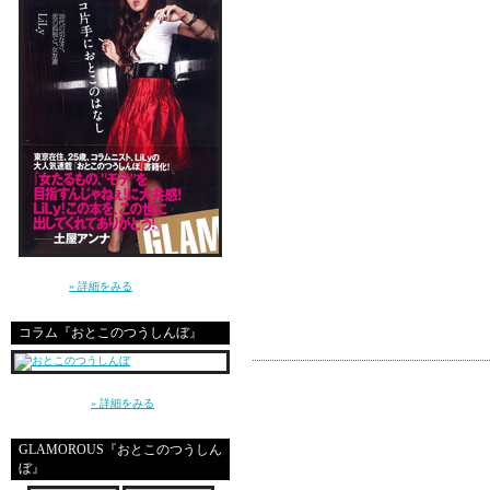
micks☆も、ホントあり
私とプチ旅してくれるマ
毎日イケメンの恋人も目
ではいざ、旅へ・・・。
講談社 GLAMOROUS BOOKS（単行本）よ
り発売中！
» 詳細をみる
コラム『おとこのつうしんぼ』
コメント
私が予約した本屋も入荷
～平成の東京、20代の男と女、恋愛とセック
でも、待たされるのもま
ス～（講談社）
» 詳細をみる
ほんっとーに楽しみです
GLAMOROUS『おとこのつうしん
旅、気をつけていってら
ぼ』