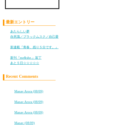
Check LiLy on Mixi !!
昨日は楽しかったね～
最新エントリー
ハナジ＆腹痛なのに（笑
あたらしい夢
(05/28)
イラスト貼ってくれたり
自意識／ブラックムスク／自己愛
お礼まで書いてくれたり
(11/05)
新連載『青春、残り５分です。』
マメ子だわ！！！爆！！
(10/25)
新刊『me&she.』装丁
(08/08)
あと５日☆☆☆☆☆
(08/05)
だから、突然壊れるんだ
本当に旅、心も体も癒し
Recent Comments
Freedom
⇒
Manav Arora (08/09)
ハワイ出産ブログ★はじめました
⇒
Manav Arora (08/09)
発売おめでとう！！
高校卒業から7年。友情は永遠に…
久しく会ってないけど相
⇒
Manav Arora (08/09)
dokidokidokidoki…
てか今回の作品も楽しみ
⇒
Manav (08/09)
★★タバコ片手に、2冊目出るよ！