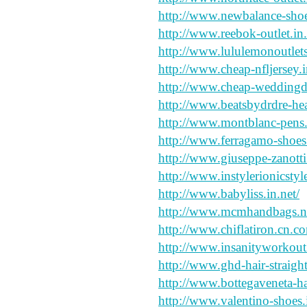
http://www.newbalance-shoes
http://www.reebok-outlet.in.
http://www.lululemonoutlets
http://www.cheap-nfljersey.i
http://www.cheap-weddingdr
http://www.beatsbydrdre-he
http://www.montblanc-pens
http://www.ferragamo-shoes.
http://www.giuseppe-zanotti.
http://www.instylerionicstyl
http://www.babyliss.in.net/
http://www.mcmhandbags.n
http://www.chiflatiron.cn.c
http://www.insanityworkout.
http://www.ghd-hair-straigh
http://www.bottegaveneta-h
http://www.valentino-shoes.i