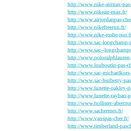
http://www.nike-airmax-pas-
http://www.nikeair-max.fr/
http://www.airjordanpas-cher
http://www.nikefreerun.fr/
http://www.nike-roshe-run.f
http://www.sac-longchamp-pa
http://www.sac--longchamps.
http://www.poloralphlauren-
http://www.louboutin-pas-ch
http://www.sac-michaelkors-
http://www.sac-burberry-pasc
http://www.lunette-oakley-pa
http://www.lunette-rayban-pa
http://www.hollister-abercro
http://www.sachermes.fr/
http://www.vanspas-cher.fr/
http://www.timberland-pasch