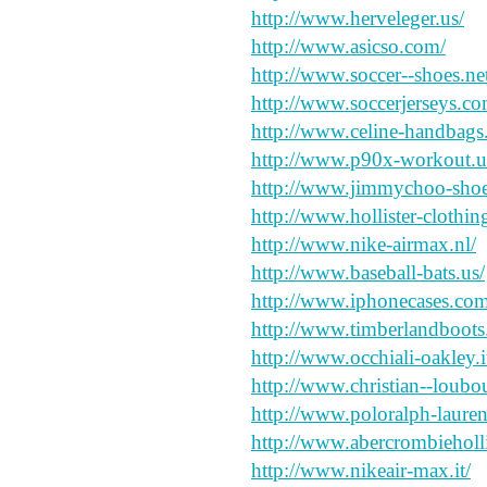
http://www.herveleger.us/
http://www.asicso.com/
http://www.soccer--shoes.ne
http://www.soccerjerseys.co
http://www.celine-handbags
http://www.p90x-workout.u
http://www.jimmychoo-shoes
http://www.hollister-clothing
http://www.nike-airmax.nl/
http://www.baseball-bats.us/
http://www.iphonecases.com
http://www.timberlandboots.
http://www.occhiali-oakley.i
http://www.christian--loubou
http://www.poloralph-lauren.
http://www.abercrombiehollis
http://www.nikeair-max.it/