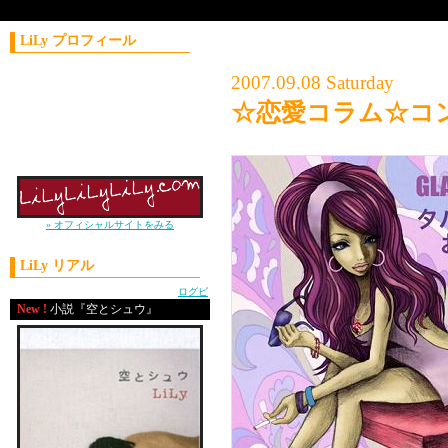
LiLy プロフィール
コラムニスト／作家
2007.09.08 Saturday
1981年11月21日生まれ
☆恋愛コラム☆コン
神奈川県出身
上智大学外国語学部卒
2004年 J-WAVE
ナビゲーターオーディション優勝
» オフィシャルサイトをみる
LiLy リアル
powered by
ログピ
New !
小説『空とシュウ』