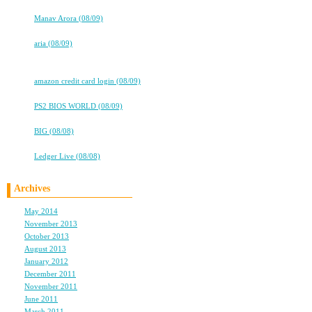
★★
⇒
Manav Arora (08/09)
本見つかんないので予約
高校卒業から7年。友情は永遠に…
⇒
aria (08/09)
★★タバコ片手に、2冊目出るよ！
コラム投稿するしかなぁ
★★
⇒
amazon credit card login (08/09)
work & Love
⇒
PS2 BIOS WORLD (08/09)
高校卒業から7年。友情は永遠に…
旅、思いっきり楽しんで
⇒
BIG (08/08)
高校卒業から7年。友情は永遠に…
⇒
Ledger Live (08/08)
私もＷｅｂ注文に切り替
Archives
新橋じゃ、ちょっと。
May 2014
(1)
入荷が遅そう。。
November 2013
(1)
October 2013
(1)
おっさんしかいないしね
August 2013
(2)
January 2012
(1)
December 2011
(2)
November 2011
(1)
男の書くｺﾗﾑに挑戦して
June 2011
(1)
March 2011
(2)