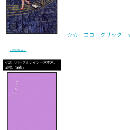
AMAZONも価格直る
ここなら確実なので ↓ 1
☆☆ ココ クリック 
信じ続けているだけで夢が叶うほど、現実は
やさしくなんかない。 私は”夢見る現実主義
者”となり、東京で、旅を続けた。（幻冬
講談社のサイトで注文し
舎）
» 詳細をみる
IDとか持って無くても
小説『パープルレインー六本木、
金曜、深夜』
あぁ、昨日はメデタイ日
他にもアンラッキーなこ
（ex: おうちのガスの機
明日までシャワー入れ