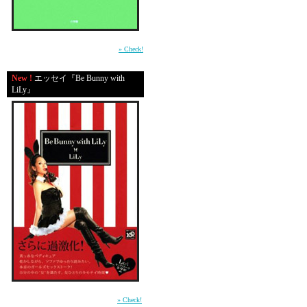
GLAMOROUSにて、本
平成の東京・渋谷で生きる男たちの心の機微
を鮮やかに描いた物語。（小学館）
» Check!
恋愛コラム☆コン
New !
エッセイ『Be Bunny with
LiLy』
開催中でありまーーーー
あなたの”こいばな”読ま
「○○片手におとこのはな
”○○な男”
お好きな言葉を入れて、
本当にたのしみー！読み
女の子はもちろん、男の
前作「In Bed with LiLy」に続く本音のガール
ズセックストーク第2弾 （講談社）
» Check!