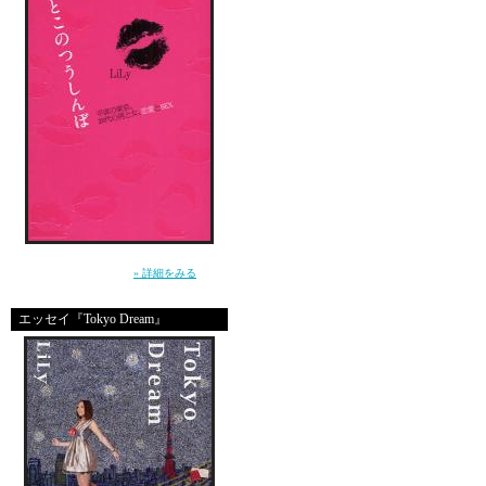
でも、でもね、
昨日、7日が発売日だっ
入荷日が遅れている本屋
「何件もまわったけどま
沢山もらっていて、、、
”死んじゃいそうな寂しさ”から女を救えるの
せっかく忙しい中、時間
は、男だけ。（講談社）
» 詳細をみる
しかも何件も回るって相
エッセイ『Tokyo Dream』
で、なくて、がっくり肩
私、なんだか、マジで鼻
刷り上ってきたのもギリ
ちょっと配送遅れちゃっ
せっかく読んでくれよう