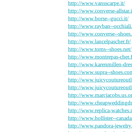
http://www.vansscarpe.it/
http://www.converse-allstar.i
http://www.borse--gucci.it/
http://www.rayban--occhiali.
http://www.converse--shoes
http://www.lancelpascher.fr/
http://www.toms--shoes.net/
http://www.montrepas-cher.f
http://www.karenmillen-dre
http://www.supra--shoes.co
http://www.juicycoutureoutle
http://www.juicycoutureoutl
http://www.marcjacobs.us.o
http://www.cheapweddingdre
http://www.replica-watches.
http://www.hollister--canada
http://www.pandora-jewelry.