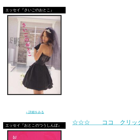
GLAMOROUS編集部
エッセイ『さいごのおとこ』
商品は。。。。。。
サイン本。。。。。（涙
こんなんで応募あるんか
もしかして、もしかした
あなたのコラムが掲載さ
しれないそうです☆（ま
だから是非応募してね
ちなみに、クリックする
おもしろい顔がみられま
「ねぇ、結婚ってなに？」10年前に恋をし
た”さいしょのおとこ”はとっくに消えた。20
代後半に突入した私たちの、ガールズトー
ク。（講談社）
» 詳細をみる
☆☆☆ ココ クリッ
エッセイ『おとこのつうしんぼ』