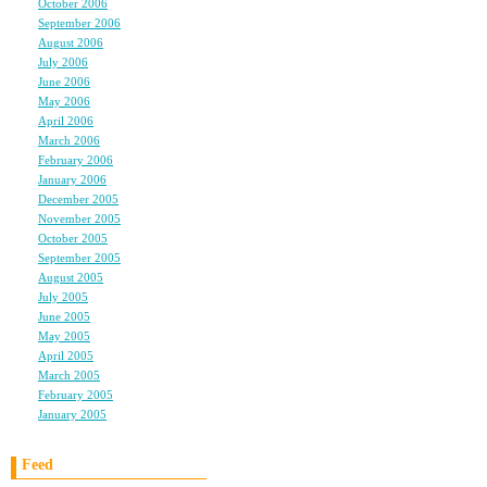
October 2006
(5)
September 2006
(5)
最近、仕事や男のことでモ
August 2006
(9)
す。
July 2006
(6)
June 2006
(11)
May 2006
(9)
April 2006
(10)
March 2006
(10)
私は２３歳なんですが、
February 2006
(4)
女友達がときどきわから
January 2006
(6)
December 2005
(8)
November 2005
(6)
もちろん、失恋したとき助
October 2005
(6)
き！！
September 2005
(11)
August 2005
(12)
July 2005
(23)
でも、自分を強く見せよ
June 2005
(4)
May 2005
(3)
人を踏み台みたいにする
April 2005
(3)
March 2005
(3)
February 2005
(3)
リーダー的存在の子の前
January 2005
(3)
男の前で、いきなり私に
Feed