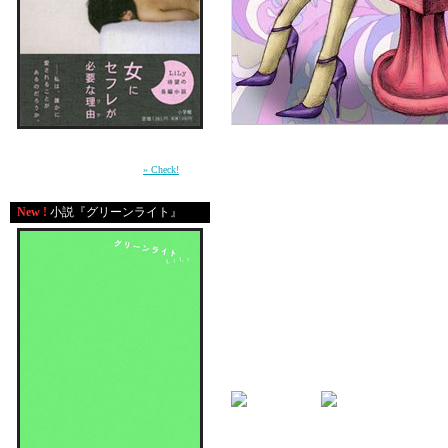
周囲との軋轢の中で自分の感情を持て余す少
女が、もがきながら女に成長していく過程を
描いた青春小説。（小学館）
» Check!
New !
小説『グリーンライト』
NEWS