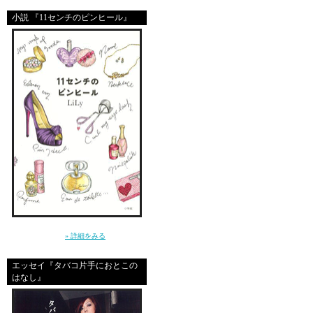
PS
小説 『11センチのピンヒール』
猫ちゃんはイラストの他
私の大好きな色（ﾊﾞｰガ
マニュキア＆リムーバーセ
ありがとー！
こりゃ、また猫ちゃんの
（自分がBabyGAPで
来週からSEX☆TALKコ
編集者木川さんからも、
プレゼントして頂いて。
こりゃ、素晴らしくおも
～クールじゃなきゃ、嫌。だから私は、嘘を
つく～（小学館）
» 詳細をみる
エッセイ『タバコ片手におとこの
エリもお花とカードあり
はなし』
鼻血出る寸前の私と一緒
バックストリートボーイ