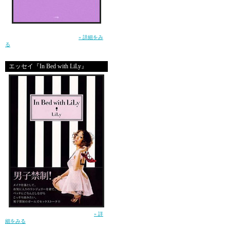
なにかある、これはなに
生きるって泣ける。この小説を読んで、そう
思ったー土屋アンナ（小学館）
» 詳細をみ
る
エッセイ『In Bed with LiLy』
『これ、もしかし
チョー売れちゃう
と、マジで思い立ちまし
だけどマジで疲れたので
ちらっと旅へ出かけてき
ガールズセックストーク！（講談社）
» 詳
細をみる