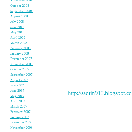
November 2008
(6)
はじめまして★予約してる
October 2008
(6)
September 2008
(4)
好きです(*´▽｀)ノ
August 2008
(5)
憧れてます･･(≧∀≦)
July 2008
(10)
June 2008
(6)
へこんだ時とか本(コラム)を
May 2008
(7)
これからも応援してます
April 2008
(7)
March 2008
(5)
February 2008
(5)
January 2008
(7)
December 2007
(6)
巨乳アスリート木村沙織
November 2007
(7)
巨乳バレーボーラー木村
October 2007
(5)
September 2007
(7)
なんと試合後のシャワー
August 2007
(7)
「おっきなオッパイ」や
July 2007
(4)
June 2007
(7)
http://saorin913.blogspot.c
May 2007
(8)
April 2007
(7)
March 2007
(6)
February 2007
(5)
January 2007
(7)
今日、本買ってきました
December 2006
(6)
ライトエッセイの棚、美
November 2006
(8)