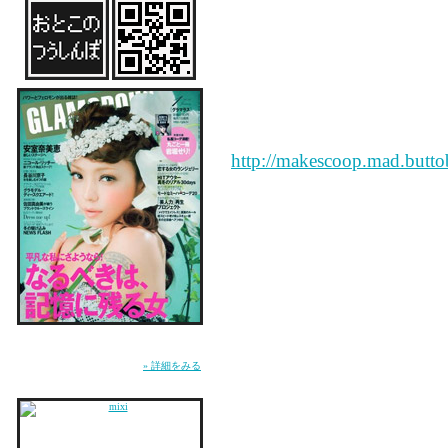
芸能界の裏情報を知る
芸能ウラ情報 ザ・メイ
芸能界はウラだらけ。
他では聞けない見れない
http://makescoop.mad.buttob
はじめまして★
私も昨日４軒本屋回って
もう待てない！と思って
旅！いいですね♪
雑誌『GLAMOROUS』にてMUSICページ連
私も冬前にﾌﾗﾝｽへの一
載中。WEB『GLA.TV』にて恋愛コラム「お
とこのつうしんぼ」連載中。
» 詳細をみる
（寂しい・・・笑）
また更新楽しみにしてい